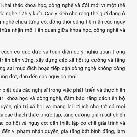
 “Khai thác khoa học, công nghệ và đổi mới vì một thế
đã nghe 176 ý kiến. Các ý kiến cho rằng thế giới đang ở
g nghệ chưa từng có, đồng thời cũng tiềm ẩn các nguy
; thừa nhận mối liên quan giữa khoa học, công nghệ và
cách có đạo đức và toàn diện có ý nghĩa quan trọng
triển bền vững, xây dựng các xã hội tự cường và tăng
ử dụng sai mục đích hoặc tiếp cận công nghệ không công
ung đột, dẫn đến các nguy cơ mới.
c biệt của các nghị sĩ trong việc phát triển và thực hiện
trị khoa học và công nghệ, đảm bảo rằng các tiến bộ
ền, giá trị xã hội và mang lại lợi ích cho tất cả mọi
ua các thách thức phức tạp, tăng cường giám sát chiến
c cơ hội và nguy cơ; cần thiết lập cơ chế giải trình và
đến vi phạm nhân quyền, gia tăng bất bình đẳng, làm