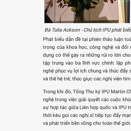
Bà Tulia Ackson - Chủ tịch IPU phát biể
Phát biểu dẫn đề tại phiên thảo luận t
trọng của khoa học, công nghệ và đổi
dụng có thể gây ra những rủi ro lớn cho 
tập trung vào ba lĩnh vực chính: lập 
nghệ phục vụ lợi ích chung và thúc đẩy 
và thế hệ trẻ; thúc giục các nghị viện t
Trong khi đó, Tổng Thư ký IPU Martin 
nghệ trong việc giải quyết các cuộc kh
sự hợp tác giữa Liên hợp quốc và IPU t
thời kêu gọi các nghị sĩ tiếp tục đẩy mạ
và phát triển bền vững cho toàn thế giới.