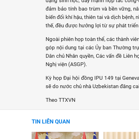
dạng sinh học; đẩy mạnh hợp tác công-t
đảm bảo tính bao trùm và bền vững, nâ
biến đổi khí hậu, thiên tai và dịch bện
thế, đều được hưởng lợi từ sự phát triển
Ngoài phiên họp toàn thể, các thành vi
góp nội dung tại các Ủy ban Thường trực
Dân chủ Nhân quyền, Các vấn đề Liên hợ
Nghị viện (ASGP).
Kỳ họp Đại hội đồng IPU 149 tại Geneva
sẽ do nước chủ nhà Uzbekistan đăng ca
Theo TTXVN
TIN LIÊN QUAN