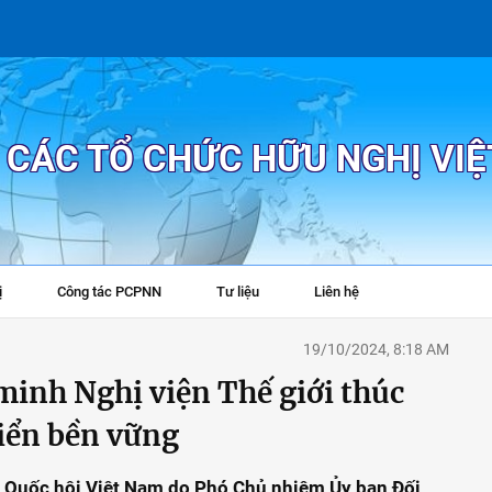
P CÁC TỔ CHỨC HỮU NGHỊ VI
ị
Công tác PCPNN
Tư liệu
Liên hệ
+
19/10/2024, 8:18 AM
minh Nghị viện Thế giới thúc
riển bền vững
 Quốc hội Việt Nam do Phó Chủ nhiệm Ủy ban Đối