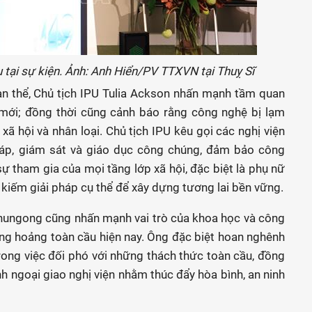
u tại sự kiện. Ảnh: Anh Hiển/PV TTXVN tại Thuỵ Sĩ
oàn thể, Chủ tịch IPU Tulia Ackson nhấn mạnh tầm quan
 mới; đồng thời cũng cảnh báo rằng công nghệ bị lạm
xã hội và nhân loại. Chủ tịch IPU kêu gọi các nghị viện
pháp, giám sát và giáo dục công chúng, đảm bảo công
sự tham gia của mọi tầng lớp xã hội, đặc biệt là phụ nữ
ìm kiếm giải pháp cụ thể để xây dựng tương lai bền vững.
Chungong cũng nhấn mạnh vai trò của khoa học và công
ủng hoảng toàn cầu hiện nay. Ông đặc biệt hoan nghênh
rong việc đối phó với những thách thức toàn cầu, đồng
nh ngoại giao nghị viện nhằm thúc đẩy hòa bình, an ninh