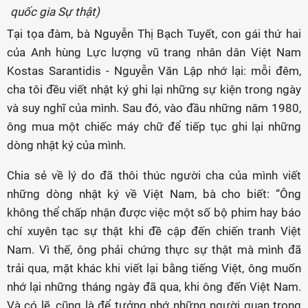
quốc gia Sự thật)
Tại tọa đàm, bà Nguyễn Thị Bạch Tuyết, con gái thứ hai
của Anh hùng Lực lượng vũ trang nhân dân Việt Nam
Kostas Sarantidis - Nguyễn Văn Lập nhớ lại: mỗi đêm,
cha tôi đều viết nhật ký ghi lại những sự kiện trong ngày
và suy nghĩ của mình. Sau đó, vào đầu những năm 1980,
ông mua một chiếc máy chữ để tiếp tục ghi lại những
dòng nhật ký của mình.
Chia sẻ về lý do đã thôi thúc người cha của mình viết
những dòng nhật ký về Việt Nam, bà cho biết: “Ông
không thể chấp nhận được việc một số bộ phim hay báo
chí xuyên tạc sự thật khi đề cập đến chiến tranh Việt
Nam. Vì thế, ông phải chứng thực sự thật mà mình đã
trải qua, mặt khác khi viết lại bằng tiếng Việt, ông muốn
nhớ lại những tháng ngày đã qua, khi ông đến Việt Nam.
Và có lẽ, cũng là để tưởng nhớ những người quan trọng