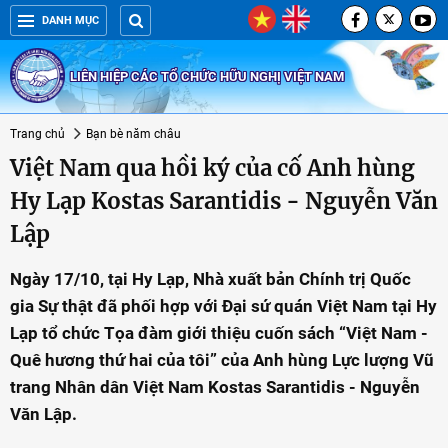
DANH MỤC
LIÊN HIỆP CÁC TỔ CHỨC HỮU NGHỊ VIỆT NAM
Trang chủ
Bạn bè năm châu
Việt Nam qua hồi ký của cố Anh hùng
Hy Lạp Kostas Sarantidis - Nguyễn Văn
Lập
Ngày 17/10, tại Hy Lạp, Nhà xuất bản Chính trị Quốc
gia Sự thật đã phối hợp với Đại sứ quán Việt Nam tại Hy
Lạp tổ chức Tọa đàm giới thiệu cuốn sách “Việt Nam -
Quê hương thứ hai của tôi” của Anh hùng Lực lượng Vũ
trang Nhân dân Việt Nam Kostas Sarantidis - Nguyễn
Văn Lập.