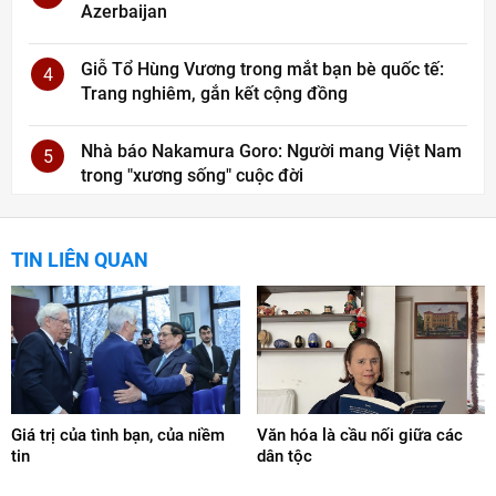
Azerbaijan
Giỗ Tổ Hùng Vương trong mắt bạn bè quốc tế:
4
Trang nghiêm, gắn kết cộng đồng
Nhà báo Nakamura Goro: Người mang Việt Nam
5
trong "xương sống" cuộc đời
TIN LIÊN QUAN
Giá trị của tình bạn, của niềm
Văn hóa là cầu nối giữa các
tin
dân tộc