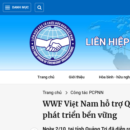
DANH MỤC
LIÊN HIỆ
Trang chủ
Giới thiệu
Hòa bình - hữu ngh
Trang chủ
Công tác PCPNN
WWF Việt Nam hỗ trợ Q
phát triển bền vững
Ngày 2/10, tại tỉnh Quảng Trị đã diễn ra