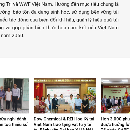
ng Trị và WWF Việt Nam. Hướng đến mục tiêu chung là
ường, bảo tồn đa dạng sinh học, sử dụng bền vững tài
iểu tác động của biến đổi khí hậu, quản lý hiệu quả tài
ững và góp phần hiện thực hóa cam kết của Việt Nam
o năm 2050.
hữu nghị dành
Dow Chemical & REI Hoa Kỳ tại
Hơn 3.000 phụ n
n tộc thiểu số
Việt Nam trao tặng vật tư y tế
được hưởng lợi
tại Bệnh viện Đại học Y Hà Nội,
Tổ chức CARE ta