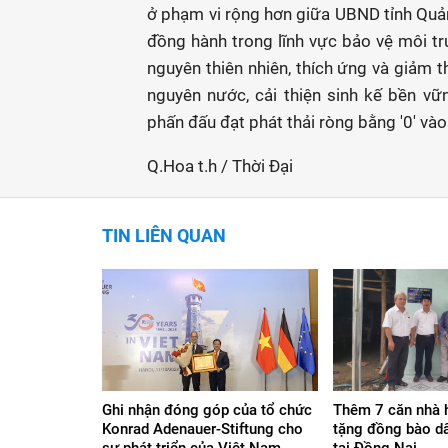
ở phạm vi rộng hơn giữa UBND tỉnh Quả
đồng hành trong lĩnh vực bảo vệ môi tr
nguyên thiên nhiên, thích ứng và giảm th
nguyên nước, cải thiện sinh kế bền v
phấn đấu đạt phát thải ròng bằng '0' và
Q.Hoa t.h / Thời Đại
TIN LIÊN QUAN
Ghi nhận đóng góp của tổ chức
Thêm 7 căn nhà 
Konrad Adenauer-Stiftung cho
tặng đồng bào dâ
sự phát triển của Việt Nam
tại Đồng Nai