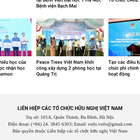
Bệnh viện Bạch Mai
hiếu học của
Peace Trees Việt Nam khởi
Tạo các điều k
ược nhận học
công xây dựng 2 phòng học tại
chức phi chính
raemon
Quảng Trị
hoạt động
LIÊN HIỆP CÁC TỔ CHỨC HỮU NGHỊ VIỆT NAM
Trụ sở: 105A, Quán Thánh, Ba Đình, Hà Nội.
Điện thoại: (+84) 24. 3845 6303; Email: vufo.vufo@gmail.com
Bản quyền thuộc Liên hiệp các tổ chức hữu nghị Việt Nam