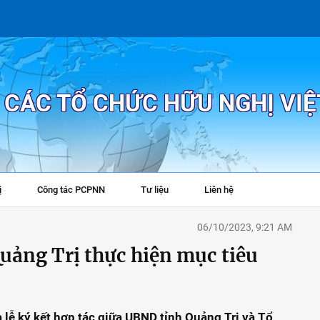
P CÁC TỔ CHỨC HỮU NGHỊ VI
ị
Công tác PCPNN
Tư liệu
Liên hệ
+
06/10/2023, 9:21 AM
uảng Trị thực hiện mục tiêu
 lễ ký kết hợp tác giữa UBND tỉnh Quảng Trị và Tổ