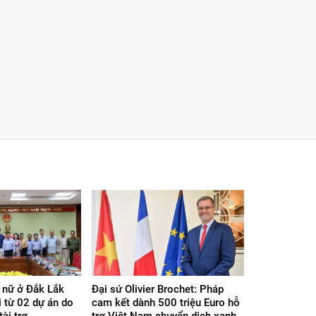
ữ ở Đắk Lắk
Đại sứ Olivier Brochet: Pháp
 từ 02 dự án do
cam kết dành 500 triệu Euro hỗ
̀i trợ
trợ Việt Nam chuyển dịch xanh