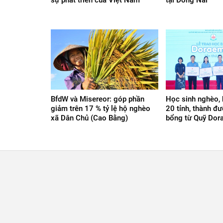
BfdW và Misereor: góp phần
Học sinh nghèo, 
giảm trên 17 % tỷ lệ hộ nghèo
20 tỉnh, thành đ
xã Dân Chủ (Cao Bằng)
bổng từ Quỹ Do