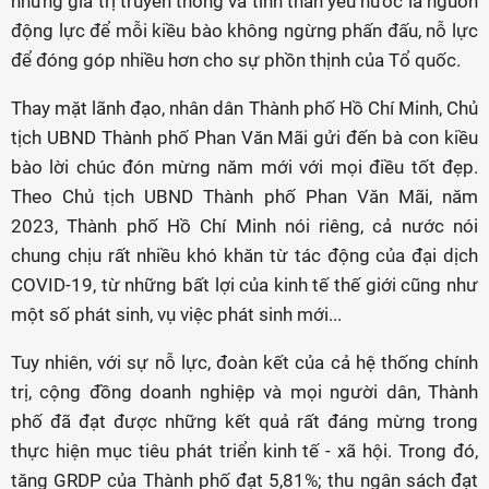
những giá trị truyền thống và tinh thần yêu nước là nguồn
động lực để mỗi kiều bào không ngừng phấn đấu, nỗ lực
để đóng góp nhiều hơn cho sự phồn thịnh của Tổ quốc.
Thay mặt lãnh đạo, nhân dân Thành phố Hồ Chí Minh, Chủ
tịch UBND Thành phố Phan Văn Mãi gửi đến bà con kiều
bào lời chúc đón mừng năm mới với mọi điều tốt đẹp.
Theo Chủ tịch UBND Thành phố Phan Văn Mãi, năm
2023, Thành phố Hồ Chí Minh nói riêng, cả nước nói
chung chịu rất nhiều khó khăn từ tác động của đại dịch
COVID-19, từ những bất lợi của kinh tế thế giới cũng như
một số phát sinh, vụ việc phát sinh mới...
Tuy nhiên, với sự nỗ lực, đoàn kết của cả hệ thống chính
trị, cộng đồng doanh nghiệp và mọi người dân, Thành
phố đã đạt được những kết quả rất đáng mừng trong
thực hiện mục tiêu phát triển kinh tế - xã hội. Trong đó,
tăng GRDP của Thành phố đạt 5,81%; thu ngân sách đạt