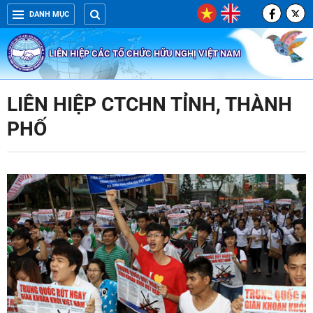
DANH MỤC
LIÊN HIỆP CÁC TỔ CHỨC HỮU NGHỊ VIỆT NAM
LIÊN HIỆP CTCHN TỈNH, THÀNH
PHỐ