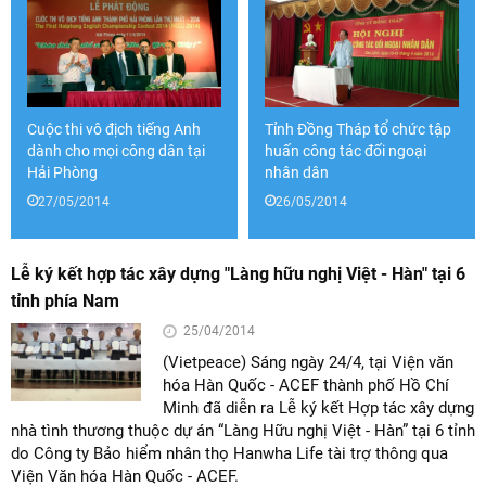
Cuộc thi vô địch tiếng Anh
Tỉnh Đồng Tháp tổ chức tập
dành cho mọi công dân tại
huấn công tác đối ngoại
Hải Phòng
nhân dân
27/05/2014
26/05/2014
Lễ ký kết hợp tác xây dựng "Làng hữu nghị Việt - Hàn" tại 6
tỉnh phía Nam
25/04/2014
(Vietpeace) Sáng ngày 24/4, tại Viện văn
hóa Hàn Quốc - ACEF thành phố Hồ Chí
Minh đã diễn ra Lễ ký kết Hợp tác xây dựng
nhà tình thương thuộc dự án “Làng Hữu nghị Việt - Hàn” tại 6 tỉnh
do Công ty Bảo hiểm nhân thọ Hanwha Life tài trợ thông qua
Viện Văn hóa Hàn Quốc - ACEF.