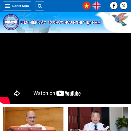
DANH MỤC
LIÊN HIỆP CÁC TỔ CHỨC HỮU NGHỊ VIỆT NAM