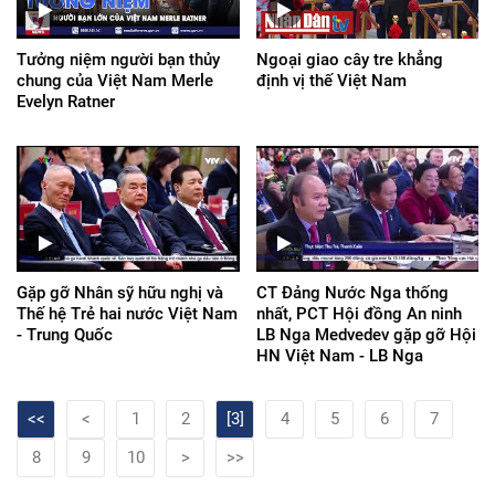
Tưởng niệm người bạn thủy
Ngoại giao cây tre khẳng
chung của Việt Nam Merle
định vị thế Việt Nam
Evelyn Ratner
Gặp gỡ Nhân sỹ hữu nghị và
CT Đảng Nước Nga thống
Thế hệ Trẻ hai nước Việt Nam
nhất, PCT Hội đồng An ninh
- Trung Quốc
LB Nga Medvedev gặp gỡ Hội
HN Việt Nam - LB Nga
<<
<
1
2
[3]
4
5
6
7
8
9
10
>
>>