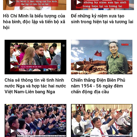
Hồ Chí Minh là biểu tượng của
Để những kỷ niệm xưa tạo
hòa bình, độc lập và tiến bộ xã
sinh trong hiện tại và tương lai
hội
Chia sẻ thông tin về tình hình
Chiến thắng Điện Biên Phủ
nước Nga và hợp tác hai nước
năm 1954 - 56 ngày đêm
Việt Nam-Liên bang Nga
chấn động địa cầu