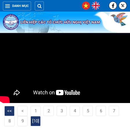
DANH MỤC
LIÊN HIỆP CÁC TỔ CHỨC HỮU NGHỊ VIỆT NAM
<<
<
1
2
3
4
5
6
7
8
9
[10]