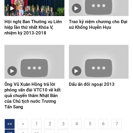
Hội nghị Ban Thường vụ Liên
Trao kỷ niệm chương cho Đại
hiệp lần thứ nhất Khóa V,
sứ Khổng Huyễn Hựu
nhiệm kỳ 2013-2018
Ông Vũ Xuân Hồng trả lời
Dấu ấn đối ngoại 2013
phỏng vấn đài VTC10 về kết
quả chuyến thăm Nhật Bản
của Chủ tịch nước Trương
Tấn Sang
<<
<
1
2
3
4
5
6
7