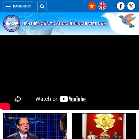
DANH MỤC
LIÊN HIỆP CÁC TỔ CHỨC HỮU NGHỊ VIỆT NAM