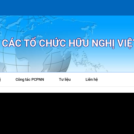
P CÁC TỔ CHỨC HỮU NGHỊ VI
ị
Công tác PCPNN
Tư liệu
Liên hệ
+