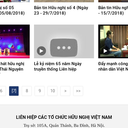
hị số 05
Bản tin Hữu nghị số 4 (Ngày
Bản tin Hữu ng
 05/08/2018)
23 - 29/7/2018)
- 15/7/2018)
 hát hữu nghị
Lễ kỷ niệm 65 năm Ngày
Đẩy mạnh công 
 Thái Nguyên
truyền thống Liên hiệp
nhân dân Việt
7
6
[7]
8
9
10
>
>>
LIÊN HIỆP CÁC TỔ CHỨC HỮU NGHỊ VIỆT NAM
Trụ sở: 105A, Quán Thánh, Ba Đình, Hà Nội.