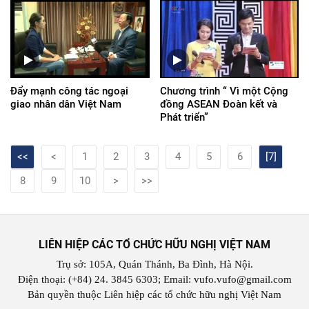
Đẩy mạnh công tác ngoại
Chương trình “ Vì một Cộng
giao nhân dân Việt Nam
đồng ASEAN Đoàn kết và
Phát triển”
<<
<
1
2
3
4
5
6
[7]
8
9
10
>
>>
LIÊN HIỆP CÁC TỔ CHỨC HỮU NGHỊ VIỆT NAM
Trụ sở: 105A, Quán Thánh, Ba Đình, Hà Nội.
Điện thoại: (+84) 24. 3845 6303; Email: vufo.vufo@gmail.com
Bản quyền thuộc Liên hiệp các tổ chức hữu nghị Việt Nam