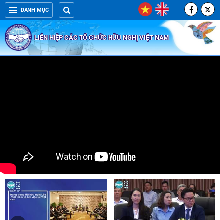
DANH MỤC
LIÊN HIỆP CÁC TỔ CHỨC HỮU NGHỊ VIỆT NAM