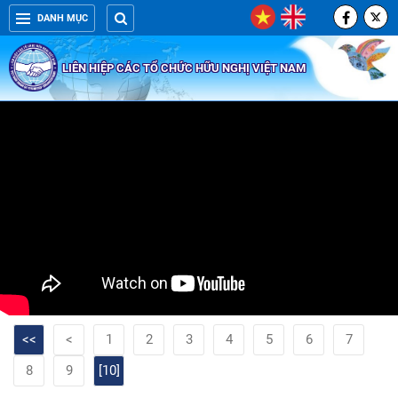
DANH MỤC
LIÊN HIỆP CÁC TỔ CHỨC HỮU NGHỊ VIỆT NAM
<<
<
1
2
3
4
5
6
7
8
9
[10]