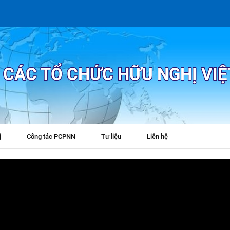
P CÁC TỔ CHỨC HỮU NGHỊ VI
ị
Công tác PCPNN
Tư liệu
Liên hệ
+