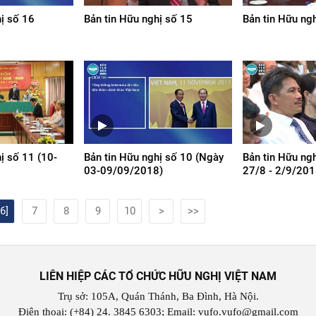
hị số 16
Bản tin Hữu nghị số 15
Bản tin Hữu ng
ị số 11 (10-
Bản tin Hữu nghị số 10 (Ngày
Bản tin Hữu ng
03-09/09/2018)
27/8 - 2/9/201
[6]
7
8
9
10
>
>>
LIÊN HIỆP CÁC TỔ CHỨC HỮU NGHỊ VIỆT NAM
Trụ sở: 105A, Quán Thánh, Ba Đình, Hà Nội.
Điện thoại: (+84) 24. 3845 6303; Email: vufo.vufo@gmail.com