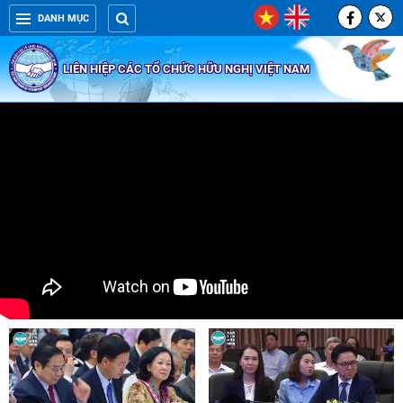
DANH MỤC
LIÊN HIỆP CÁC TỔ CHỨC HỮU NGHỊ VIỆT NAM