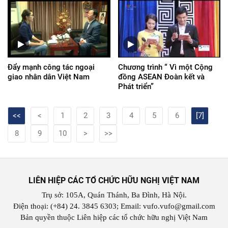
Đẩy mạnh công tác ngoại
Chương trình “ Vì một Cộng
giao nhân dân Việt Nam
đồng ASEAN Đoàn kết và
Phát triển”
<<
<
1
2
3
4
5
6
[7]
8
9
10
>
>>
LIÊN HIỆP CÁC TỔ CHỨC HỮU NGHỊ VIỆT NAM
Trụ sở: 105A, Quán Thánh, Ba Đình, Hà Nội.
Điện thoại: (+84) 24. 3845 6303; Email: vufo.vufo@gmail.com
Bản quyền thuộc Liên hiệp các tổ chức hữu nghị Việt Nam