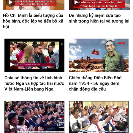
Hồ Chí Minh là biểu tượng của
Để những kỷ niệm xưa tạo
hòa bình, độc lập và tiến bộ xã
sinh trong hiện tại và tương lai
hội
Chia sẻ thông tin về tình hình
Chiến thắng Điện Biên Phủ
nước Nga và hợp tác hai nước
năm 1954 - 56 ngày đêm
Việt Nam-Liên bang Nga
chấn động địa cầu