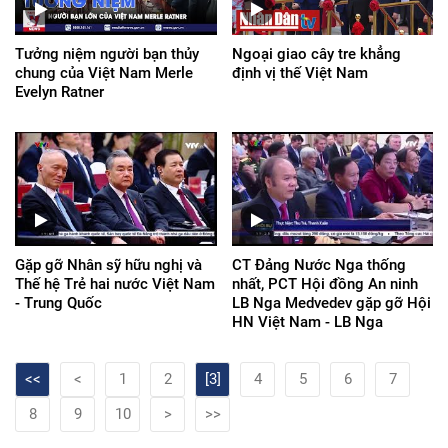
Tưởng niệm người bạn thủy
Ngoại giao cây tre khẳng
chung của Việt Nam Merle
định vị thế Việt Nam
Evelyn Ratner
Gặp gỡ Nhân sỹ hữu nghị và
CT Đảng Nước Nga thống
Thế hệ Trẻ hai nước Việt Nam
nhất, PCT Hội đồng An ninh
- Trung Quốc
LB Nga Medvedev gặp gỡ Hội
HN Việt Nam - LB Nga
<<
<
1
2
[3]
4
5
6
7
8
9
10
>
>>