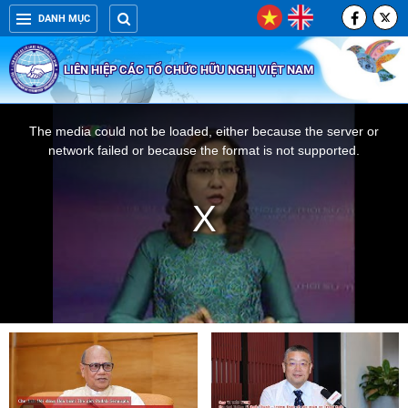
DANH MỤC
LIÊN HIỆP CÁC TỔ CHỨC HỮU NGHỊ VIỆT NAM
This
The media could not be loaded, either because the server or
is
network failed or because the format is not supported.
a
modal
window.