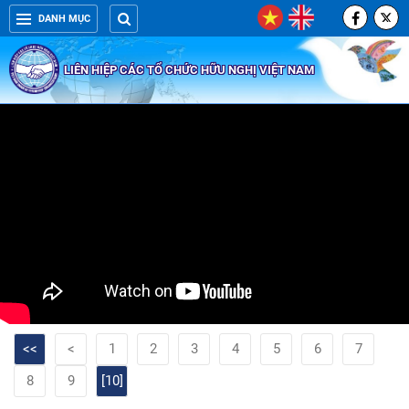
DANH MỤC
LIÊN HIỆP CÁC TỔ CHỨC HỮU NGHỊ VIỆT NAM
<<
<
1
2
3
4
5
6
7
8
9
[10]