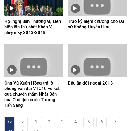
Hội nghị Ban Thường vụ Liên
Trao kỷ niệm chương cho Đại
hiệp lần thứ nhất Khóa V,
sứ Khổng Huyễn Hựu
nhiệm kỳ 2013-2018
Ông Vũ Xuân Hồng trả lời
Dấu ấn đối ngoại 2013
phỏng vấn đài VTC10 về kết
quả chuyến thăm Nhật Bản
của Chủ tịch nước Trương
Tấn Sang
<<
<
1
2
3
4
5
6
7