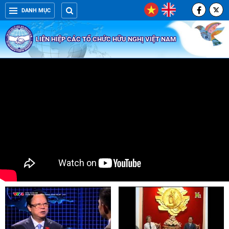
DANH MỤC
LIÊN HIỆP CÁC TỔ CHỨC HỮU NGHỊ VIỆT NAM