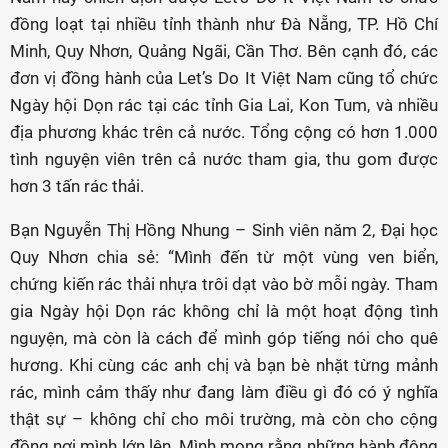
đồng loạt tại nhiều tỉnh thành như Đà Nẵng, TP. Hồ Chí
Minh, Quy Nhơn, Quảng Ngãi, Cần Thơ. Bên cạnh đó, các
đơn vị đồng hành của Let’s Do It Việt Nam cũng tổ chức
Ngày hội Dọn rác tại các tỉnh Gia Lai, Kon Tum, và nhiều
địa phương khác trên cả nước. Tổng cộng có hơn 1.000
tình nguyện viên trên cả nước tham gia, thu gom được
hơn 3 tấn rác thải.
Bạn Nguyễn Thị Hồng Nhung – Sinh viên năm 2, Đại học
Quy Nhơn chia sẻ: “Mình đến từ một vùng ven biển,
chứng kiến rác thải nhựa trôi dạt vào bờ mỗi ngày. Tham
gia Ngày hội Dọn rác không chỉ là một hoạt động tình
nguyện, mà còn là cách để mình góp tiếng nói cho quê
hương. Khi cùng các anh chị và bạn bè nhặt từng mảnh
rác, mình cảm thấy như đang làm điều gì đó có ý nghĩa
thật sự – không chỉ cho môi trường, mà còn cho cộng
đồng nơi mình lớn lên. Mình mong rằng những hành động