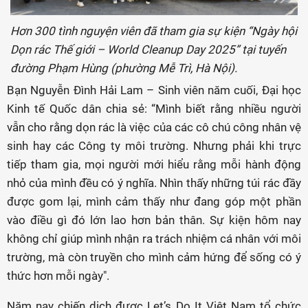
Hơn 300 tình nguyện viên đã tham gia sự kiện “Ngày hội
Dọn rác Thế giới – World Cleanup Day 2025” tại tuyến
đường Phạm Hùng (phường Mễ Trì, Hà Nội).
Bạn Nguyễn Đình Hải Lam – Sinh viên năm cuối, Đại học
Kinh tế Quốc dân chia sẻ: “Mình biết rằng nhiều người
vẫn cho rằng dọn rác là việc của các cô chú công nhân vệ
sinh hay các Công ty môi trường. Nhưng phải khi trực
tiếp tham gia, mọi người mới hiểu rằng mỗi hành động
nhỏ của mình đều có ý nghĩa. Nhìn thấy những túi rác đầy
được gom lại, mình cảm thấy như đang góp một phần
vào điều gì đó lớn lao hơn bản thân. Sự kiện hôm nay
không chỉ giúp mình nhận ra trách nhiệm cá nhân với môi
trường, mà còn truyền cho mình cảm hứng để sống có ý
thức hơn mỗi ngày".
Năm nay chiến dịch được Let’s Do It Việt Nam tổ chức