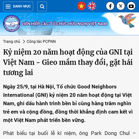
DANH MỤC
LIÊN HIỆP CÁC TỔ CHỨC HỮU NGHỊ VIỆT NAM
Trang chủ
Công tác PCPNN
Kỷ niệm 20 năm hoạt động của GNI tại
Việt Nam - Gieo mầm thay đổi, gặt hái
tương lai
Ngày 25/9, tại Hà Nội, Tổ chức Good Neighbors
International (GNI) kỷ niệm 20 năm hoạt động tại Việt
Nam, ghi dấu hành trình bền bỉ cùng hàng trăm nghìn
trẻ em và cộng đồng, đồng thời khẳng định cam kết vì
một Việt Nam phát triển bền vững.
Phát biểu tại buổi lễ kỉ niệm, ông Park Dong Chul –