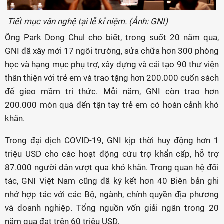
Tiết mục văn nghệ tại lễ kỉ niệm. (Ảnh: GNI)
Ông Park Dong Chul cho biết, trong suốt 20 năm qua,
GNI đã xây mới 17 ngôi trường, sửa chữa hơn 300 phòng
học và hạng mục phụ trợ, xây dựng và cải tạo 90 thư viện
thân thiện với trẻ em và trao tặng hơn 200.000 cuốn sách
để gieo mầm tri thức. Mỗi năm, GNI còn trao hơn
200.000 món quà đến tận tay trẻ em có hoàn cảnh khó
khăn.
Trong đại dịch COVID-19, GNI kịp thời huy động hơn 1
triệu USD cho các hoạt động cứu trợ khẩn cấp, hỗ trợ
87.000 người dân vượt qua khó khăn. Trong quan hệ đối
tác, GNI Việt Nam cũng đã ký kết hơn 40 Biên bản ghi
nhớ hợp tác với các Bộ, ngành, chính quyền địa phương
và doanh nghiệp. Tổng nguồn vốn giải ngân trong 20
năm qua đạt trên 60 triệu USD.