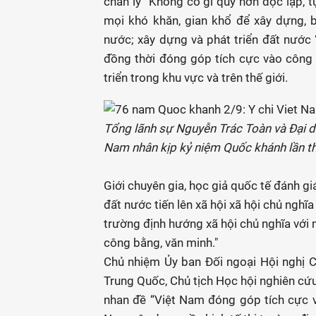
chân lý “Không có gì quý hơn độc lập, t
mọi khó khăn, gian khổ để xây dựng, 
nước; xây dựng và phát triển đất nước 
đồng thời đóng góp tích cực vào công 
triển trong khu vực và trên thế giới.
Tổng lãnh sự Nguyễn Trác Toàn và Đại d
Nam nhân kịp kỷ niệm Quốc khánh lần t
Giới chuyên gia, học giả quốc tế đánh 
đất nước tiến lên xã hội xã hội chủ nghĩa 
trường định hướng xã hội chủ nghĩa với 
công bằng, văn minh."
Chủ nhiệm Ủy ban Đối ngoại Hội nghị C
Trung Quốc, Chủ tịch Học hội nghiên cứu
nhan đề “Việt Nam đóng góp tích cực và