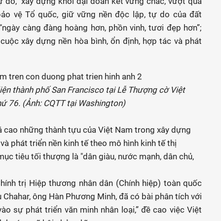
ự do,” xây dựng khối đại đoàn kết vững chắc, vượt qua
bảo vệ Tổ quốc, giữ vững nền độc lập, tự do của đất
“ngày càng đàng hoàng hơn, phồn vinh, tươi đẹp hơn”;
cuộc xây dựng nền hòa bình, ổn định, hợp tác và phát
iện thành phố San Francisco tại Lễ Thượng cờ Việt
hứ 76. (Ảnh: CQTT tại Washington)
giá cao những thành tựu của Việt Nam trong xây dựng
và phát triển nền kinh tế theo mô hình kinh tế thị
mục tiêu tối thượng là "dân giàu, nước mạnh, dân chủ,
hính trị Hiệp thương nhân dân (Chính hiệp) toàn quốc
 Chahar, ông Hàn Phương Minh, đã có bài phân tích với
o sự phát triển văn minh nhân loại,” đề cao việc Việt