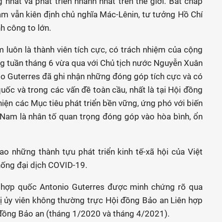
nhất và phát triển nhanh nhất trên thế giới. Bất chấp
m vẫn kiên định chủ nghĩa Mác-Lênin, tư tưởng Hồ Chí
h công to lớn.
 luôn là thành viên tích cực, có trách nhiệm của cộng
g tuần tháng 6 vừa qua với Chủ tịch nước Nguyễn Xuân
o Guterres đã ghi nhận những đóng góp tích cực và có
uốc và trong các vấn đề toàn cầu, nhất là tại Hội đồng
hiện các Mục tiêu phát triển bền vững, ứng phó với biến
 Nam là nhân tố quan trọng đóng góp vào hòa bình, ổn
o những thành tựu phát triển kinh tế-xã hội của Việt
hống đại dịch COVID-19.
 hợp quốc Antonio Guterres được minh chứng rõ qua
 ủy viên không thường trực Hội đồng Bảo an Liên hợp
 đồng Bảo an (tháng 1/2020 và tháng 4/2021).