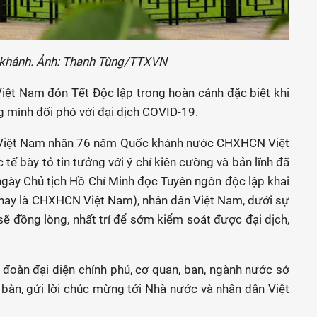
 khánh. Ảnh: Thanh Tùng/TTXVN
iệt Nam đón Tết Độc lập trong hoàn cảnh đặc biệt khi
g mình đối phó với đại dịch COVID-19.
 Việt Nam nhân 76 năm Quốc khánh nước CHXHCN Việt
 bày tỏ tin tưởng với ý chí kiên cường và bản lĩnh đã
ngày Chủ tịch Hồ Chí Minh đọc
T
uyên ngôn độc lập khai
nay là CHXHCN Việt Nam), nhân dân Việt Nam, dưới sự
ẽ đồng lòng, nhất trí để sớm kiểm soát được đại dịch,
ác đoàn đại diện chính phủ, cơ quan, ban, ngành nước sở
 bàn, gửi lời chúc mừng tới Nhà nước và nhân dân Việt