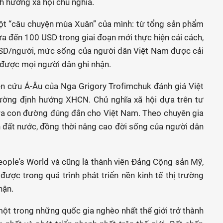
h hướng xã hội chủ nghĩa.
ột “câu chuyện mùa Xuân” của mình: từ tổng sản phẩm
a đến 100 USD trong giai đoạn mới thực hiện cải cách,
 USD/người, mức sống của người dân Việt Nam được cải
i được mọi người dân ghi nhận.
ên cứu Á-Âu của Nga Grigory Trofimchuk đánh giá Việt
rường định hướng XHCN. Chủ nghĩa xã hội dựa trên tư
ra con đường đúng đắn cho Việt Nam. Theo chuyên gia
n đất nước, đồng thời nâng cao đời sống của người dân
ople's World và cũng là thành viên Đảng Cộng sản Mỹ,
ược trong quá trình phát triển nền kinh tế thị trường
hận.
 một trong những quốc gia nghèo nhất thế giới trở thành