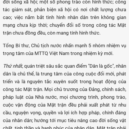
đời sống xã hội; một số phong trào còn hình thức; công
tác giám sát, phản biện xã hội có nơi chất lượng chưa
cao; việc nắm bắt tình hình nhân dân trên không gian
mạng chưa kịp thời; chuyển đổi số trong công tác Mặt
trận chưa đồng đều, còn mang tính hình thức.
Tổng Bí thư, Chủ tịch nước nhấn mạnh 5 nhóm nhiệm vụ
trọng tâm của MTTQ Việt Nam trong nhiệm kỳ mới.
Thứ nhất
, quán triệt sâu sắc quan điểm "Dân là gốc", nhân
dân là chủ thể, là trung tâm của công cuộc đổi mới, phát
triển và là nguyên tắc xuyên suốt trong hoạt động của
công tác Mặt trận. Mọi chủ trương của Đảng, chính sách,
pháp luật của Nhà nước, mọi chương trình, phong trào,
cuộc vận động của Mặt trận đều phải xuất phát từ nhu
cầu, nguyện vọng, quyền và lợi ích hợp pháp, chính đáng
của nhân dân; hướng tới mục tiêu nâng cao đời sống vật
chất, tinh thần và hạnh phúc của nhân dân. Mặt trận phải