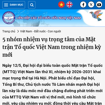
DANH MỤC
LIÊN HIỆP CÁC TỔ CHỨC HỮU NGHỊ VIỆT NAM
Trang chủ
Việt Nam - Đất nước - Con người
5 nhóm nhiệm vụ trọng tâm của Mặt
trận Tổ quốc Việt Nam trong nhiệm kỳ
mới
Ngày 12/5, Đại hội đại biểu toàn quốc Mặt trận Tổ quốc
(MTTQ) Việt Nam lần thứ XI, nhiệm kỳ 2026-2031 khai
mạc trọng thể tại Hà Nội. Phát biểu chỉ đạo Đại hội,
Tổng Bí thư, Chủ tịch nước Tô Lâm nhấn mạnh Đại hội
lần này là dấu mốc mở đầu chặng đường phát triển mới
của MTTQ Việt Nam với vị thế mới, mô hình tổ chức
mới, yêu cầu nhiệm vụ mới; đồng thời yêu cầu Mặt trận