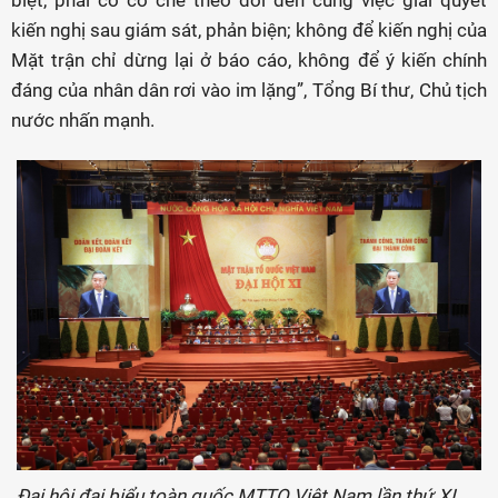
biệt, phải có cơ chế theo dõi đến cùng việc giải quyết
kiến nghị sau giám sát, phản biện; không để kiến nghị của
Mặt trận chỉ dừng lại ở báo cáo, không để ý kiến chính
đáng của nhân dân rơi vào im lặng”, Tổng Bí thư, Chủ tịch
nước nhấn mạnh.
Đại hội đại biểu toàn quốc MTTQ Việt Nam lần thứ XI,