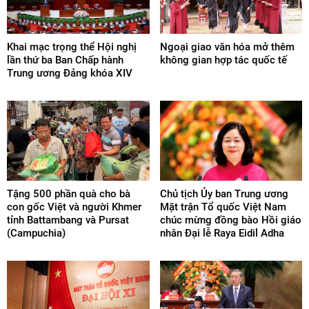
Khai mạc trọng thể Hội nghị
Ngoại giao văn hóa mở thêm
lần thứ ba Ban Chấp hành
không gian hợp tác quốc tế
Trung ương Đảng khóa XIV
Tặng 500 phần quà cho bà
Chủ tịch Ủy ban Trung ương
con gốc Việt và người Khmer
Mặt trận Tổ quốc Việt Nam
tỉnh Battambang và Pursat
chúc mừng đồng bào Hồi giáo
(Campuchia)
nhân Đại lễ Raya Eidil Adha