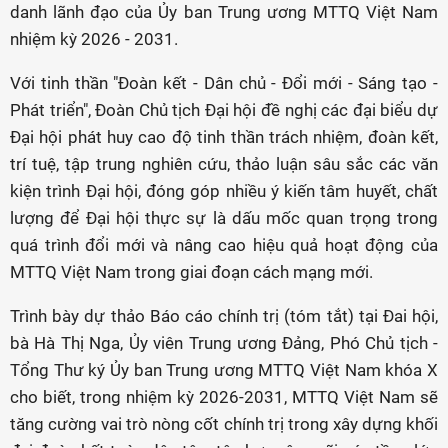
danh lãnh đạo của Ủy ban Trung ương MTTQ Việt Nam
nhiệm kỳ 2026 - 2031.
Với tinh thần "Đoàn kết - Dân chủ - Đổi mới - Sáng tạo -
Phát triển", Đoàn Chủ tịch Đại hội đề nghị các đại biểu dự
Đại hội phát huy cao độ tinh thần trách nhiệm, đoàn kết,
trí tuệ, tập trung nghiên cứu, thảo luận sâu sắc các văn
kiện trình Đại hội, đóng góp nhiều ý kiến tâm huyết, chất
lượng để Đại hội thực sự là dấu mốc quan trọng trong
quá trình đổi mới và nâng cao hiệu quả hoạt động của
MTTQ Việt Nam trong giai đoạn cách mạng mới.
Trình bày dự thảo Báo cáo chính trị (tóm tắt) tại Đai hội,
bà Hà Thị Nga, Ủy viên Trung ương Đảng, Phó Chủ tịch -
Tổng Thư ký Ủy ban Trung ương MTTQ Việt Nam khóa X
cho biết, trong nhiệm kỳ 2026-2031, MTTQ Việt Nam sẽ
tăng cường vai trò nòng cốt chính trị trong xây dựng khối