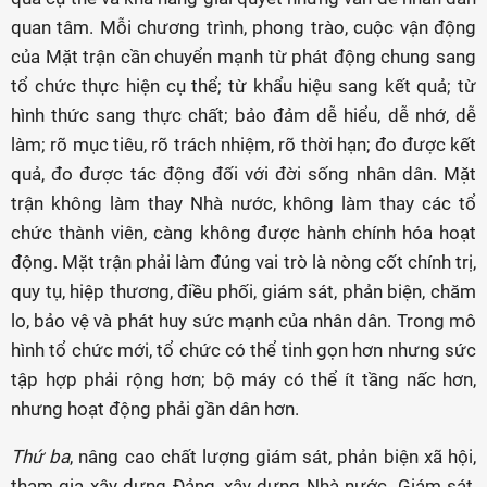
quan tâm. Mỗi chương trình, phong trào, cuộc vận động
của Mặt trận cần chuyển mạnh từ phát động chung sang
tổ chức thực hiện cụ thể; từ khẩu hiệu sang kết quả; từ
hình thức sang thực chất; bảo đảm dễ hiểu, dễ nhớ, dễ
làm; rõ mục tiêu, rõ trách nhiệm, rõ thời hạn; đo được kết
quả, đo được tác động đối với đời sống nhân dân. Mặt
trận không làm thay Nhà nước, không làm thay các tổ
chức thành viên, càng không được hành chính hóa hoạt
động. Mặt trận phải làm đúng vai trò là nòng cốt chính trị,
quy tụ, hiệp thương, điều phối, giám sát, phản biện, chăm
lo, bảo vệ và phát huy sức mạnh của nhân dân. Trong mô
hình tổ chức mới, tổ chức có thể tinh gọn hơn nhưng sức
tập hợp phải rộng hơn; bộ máy có thể ít tầng nấc hơn,
nhưng hoạt động phải gần dân hơn.
Thứ ba
, nâng cao chất lượng giám sát, phản biện xã hội,
tham gia xây dựng Đảng, xây dựng Nhà nước. Giám sát,