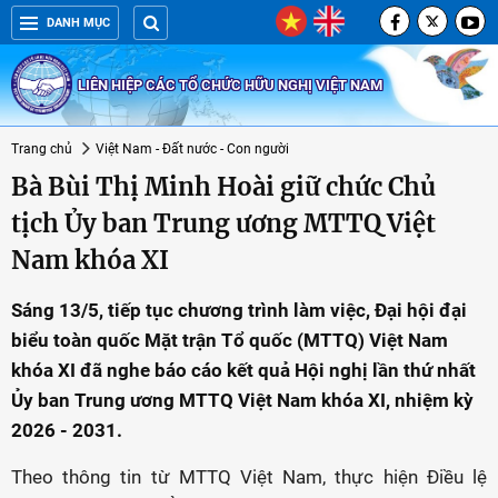
DANH MỤC
LIÊN HIỆP CÁC TỔ CHỨC HỮU NGHỊ VIỆT NAM
Trang chủ
Việt Nam - Đất nước - Con người
Bà Bùi Thị Minh Hoài giữ chức Chủ
tịch Ủy ban Trung ương MTTQ Việt
Nam khóa XI
Sáng 13/5, tiếp tục chương trình làm việc, Đại hội đại
biểu toàn quốc Mặt trận Tổ quốc (MTTQ) Việt Nam
khóa XI đã nghe báo cáo kết quả Hội nghị lần thứ nhất
Ủy ban Trung ương MTTQ Việt Nam khóa XI, nhiệm kỳ
2026 - 2031.
Theo thông tin từ MTTQ Việt Nam, thực hiện Điều lệ