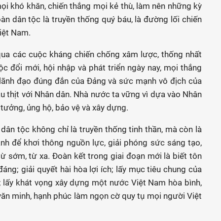
ọi khó khăn, chiến thắng mọi kẻ thù, làm nên những kỳ
oàn dân tộc là truyền thống quý báu, là đường lối chiến
iệt Nam.
a các cuộc kháng chiến chống xâm lược, thống nhất
c đổi mới, hội nhập và phát triển ngày nay, mọi thắng
ự lãnh đạo đúng đắn của Đảng và sức mạnh vô địch của
u thịt với Nhân dân. Nhà nước ta vững vì dựa vào Nhân
 tưởng, ủng hộ, bảo vệ và xây dựng.
dân tộc không chỉ là truyền thống tinh thần, mà còn là
ạnh để khơi thông nguồn lực, giải phóng sức sáng tạo,
ừ sớm, từ xa. Đoàn kết trong giai đoạn mới là biết tôn
áng; giải quyết hài hòa lợi ích; lấy mục tiêu chung của
 lấy khát vọng xây dựng một nước Việt Nam hòa bình,
 văn minh, hạnh phúc làm ngọn cờ quy tụ mọi người Việt