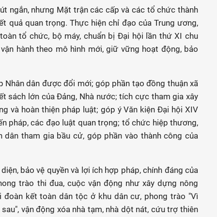
rút ngắn, nhưng Mặt trận các cấp và các tổ chức thành
kết quả quan trọng. Thực hiện chỉ đạo của Trung ương,
toàn tổ chức, bộ máy, chuẩn bị Đại hội lần thứ XI chu
 vận hành theo mô hình mới, giữ vững hoạt động, bảo
ợp Nhân dân được đổi mới; góp phần tạo đồng thuận xã
ết sách lớn của Đảng, Nhà nước; tích cực tham gia xây
 và hoàn thiện pháp luật; góp ý Văn kiện Đại hội XIV
n pháp, các đạo luật quan trọng; tổ chức hiệp thương,
ân dân tham gia bầu cử, góp phần vào thành công của
 diện, bảo vệ quyền và lợi ích hợp pháp, chính đáng của
ong trào thi đua, cuộc vận động như xây dựng nông
i đoàn kết toàn dân tộc ở khu dân cư, phong trào "Vì
 sau", vận động xóa nhà tạm, nhà dột nát, cứu trợ thiên