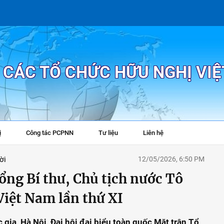
P CÁC TỔ CHỨC HỮU NGHỊ VI
ị
Công tác PCPNN
Tư liệu
Liên hệ
+
ời
12/05/2026, 6:50 PM
ổng Bí thư, Chủ tịch nước Tô
iệt Nam lần thứ XI
 gia, Hà Nội, Đại hội đại biểu toàn quốc Mặt trận Tổ