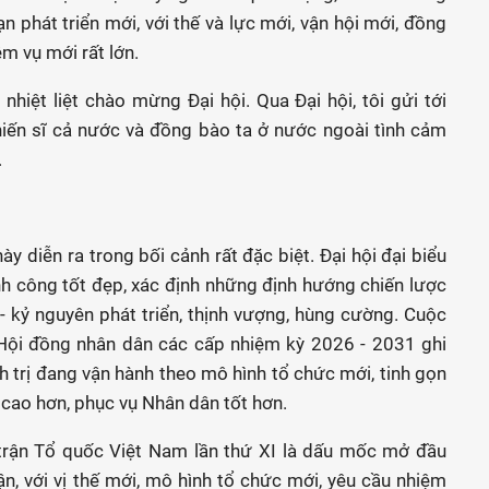
n phát triển mới, với thế và lực mới, vận hội mới, đồng
m vụ mới rất lớn.
hiệt liệt chào mừng Đại hội. Qua Đại hội, tôi gửi tới
hiến sĩ cả nước và đồng bào ta ở nước ngoài tình cảm
.
y diễn ra trong bối cảnh rất đặc biệt. Đại hội đại biểu
h công tốt đẹp, xác định những định hướng chiến lược
 kỷ nguyên phát triển, thịnh vượng, hùng cường. Cuộc
 Hội đồng nhân dân các cấp nhiệm kỳ 2026 - 2031 ghi
 trị đang vận hành theo mô hình tổ chức mới, tinh gọn
ả cao hơn, phục vụ Nhân dân tốt hơn.
t trận Tổ quốc Việt Nam lần thứ XI là dấu mốc mở đầu
n, với vị thế mới, mô hình tổ chức mới, yêu cầu nhiệm