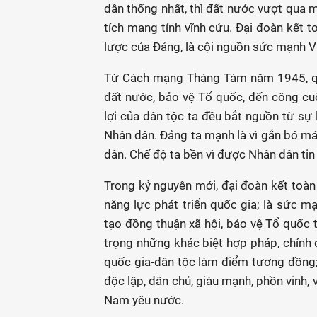
dân thống nhất, thì đất nước vượt qua m
tích mang tính vĩnh cửu. Đại đoàn kết t
lược của Đảng, là cội nguồn sức mạnh V
Từ Cách mạng Tháng Tám năm 1945, qu
đất nước, bảo vệ Tổ quốc, đến công cuộ
lợi của dân tộc ta đều bắt nguồn từ s
Nhân dân. Đảng ta mạnh là vì gắn bó má
dân. Chế độ ta bền vì được Nhân dân tin
Trong kỷ nguyên mới, đại đoàn kết toàn 
năng lực phát triển quốc gia; là sức m
tạo đồng thuận xã hội, bảo vệ Tổ quốc t
trọng những khác biệt hợp pháp, chính đ
quốc gia-dân tộc làm điểm tương đồng;
độc lập, dân chủ, giàu mạnh, phồn vinh,
Nam yêu nước.