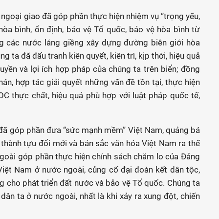
, ngoại giao đã góp phần thực hiện nhiệm vụ “trọng yếu,
òa bình, ổn định, bảo vệ Tổ quốc, bảo vệ hòa bình từ
ng các nước láng giềng xây dựng đường biên giới hòa
ng ta đã đấu tranh kiên quyết, kiên trì, kịp thời, hiệu quả
uyền và lợi ích hợp pháp của chúng ta trên biển; đồng
án, hợp tác giải quyết những vấn đề tồn tại, thực hiện
C thực chất, hiệu quả phù hợp với luật pháp quốc tế,
ại đã góp phần đưa “sức mạnh mềm” Việt Nam, quảng bá
thành tựu đổi mới và bản sắc văn hóa Việt Nam ra thế
ngoài góp phần thực hiện chính sách chăm lo của Đảng
iệt Nam ở nước ngoài, củng cố đại đoàn kết dân tộc,
 cho phát triển đất nước và bảo vệ Tổ quốc. Chúng ta
dân ta ở nước ngoài, nhất là khi xảy ra xung đột, chiến