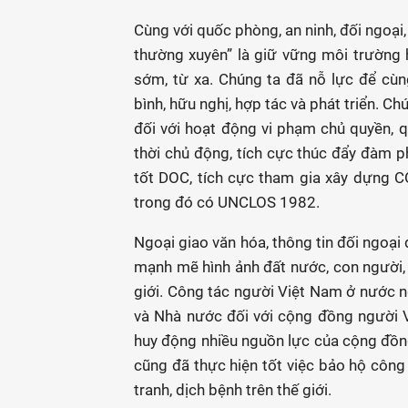
Cùng với quốc phòng, an ninh, đối ngoại
thường xuyên” là giữ vững môi trường h
sớm, từ xa. Chúng ta đã nỗ lực để cù
bình, hữu nghị, hợp tác và phát triển. Chú
đối với hoạt động vi phạm chủ quyền, q
thời chủ động, tích cực thúc đẩy đàm ph
tốt DOC, tích cực tham gia xây dựng CO
trong đó có UNCLOS 1982.
Ngoại giao văn hóa, thông tin đối ngo
mạnh mẽ hình ảnh đất nước, con người, 
giới. Công tác người Việt Nam ở nước 
và Nhà nước đối với cộng đồng người V
huy động nhiều nguồn lực của cộng đồng
cũng đã thực hiện tốt việc bảo hộ công 
tranh, dịch bệnh trên thế giới.