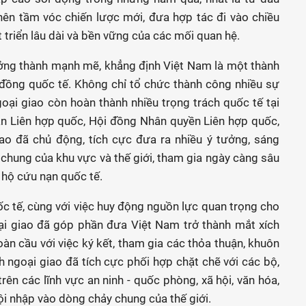
nên tầm vóc chiến lược mới, đưa hợp tác đi vào chiều
 triển lâu dài và bền vững của các mối quan hệ.
ưởng thành mạnh mẽ, khẳng định Việt Nam là một thành
 đồng quốc tế. Không chỉ tổ chức thành công nhiều sự
ại giao còn hoàn thành nhiều trọng trách quốc tế tại
n Liên hợp quốc, Hội đồng Nhân quyền Liên hợp quốc,
ao đã chủ động, tích cực đưa ra nhiều ý tưởng, sáng
ề chung của khu vực và thế giới, tham gia ngày càng sâu
 hộ cứu nạn quốc tế.
ốc tế, cùng với việc huy động nguồn lực quan trọng cho
oại giao đã góp phần đưa Việt Nam trở thành mắt xích
toàn cầu với việc ký kết, tham gia các thỏa thuận, khuôn
h ngoại giao đã tích cực phối hợp chặt chẽ với các bộ,
rên các lĩnh vực an ninh - quốc phòng, xã hội, văn hóa,
ội nhập vào dòng chảy chung của thế giới.