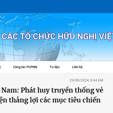
P CÁC TỔ CHỨC HỮU NGHỊ VI
ị
Công tác PCPNN
Tư liệu
Liên hệ
+
29/08/2024, 8:44 AM
 Nam: Phát huy truyền thống vẻ
ện thắng lợi các mục tiêu chiến