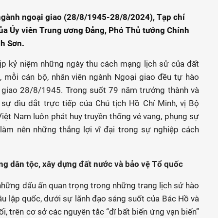
gành ngoại giao (28/8/1945-28/8/2024), Tạp chí
t của Ủy viên Trung ương Đảng, Phó Thủ tướng Chính
nh Sơn.
dịp kỷ niệm những ngày thu cách mạng lịch sử của đất
, mỗi cán bộ, nhân viên ngành Ngoại giao đều tự hào
 giao 28/8/1945. Trong suốt 79 năm trưởng thành và
 sự dìu dắt trực tiếp của Chủ tịch Hồ Chí Minh, vị Bộ
Việt Nam luôn phát huy truyền thống vẻ vang, phụng sự
làm nên những thắng lợi vĩ đại trong sự nghiệp cách
ng dân tộc, xây dựng đất nước và bảo vệ Tổ quốc
những dấu ấn quan trọng trong những trang lịch sử hào
u lập quốc, dưới sự lãnh đạo sáng suốt của Bác Hồ và
i, trên cơ sở các nguyên tắc “dĩ bất biến ứng vạn biến”