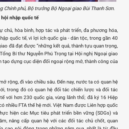
g Chính phủ, Bộ trưởng Bộ Ngoại giao Bùi Thanh Sơn.
 hội nhập quốc tế
tự chủ, hòa bình, hợp tác và phát triển, đa phương hóa,
ập quốc tế, vì lợi ích quốc gia - dân tộc, trong gần 40
giao đã đạt được “những kết quả, thành tựu quan trọng,
 Tổng Bí thư Nguyễn Phú Trọng tại Hội nghị Ngoại giao
 tạo dựng cục diện đối ngoại rộng mở, thành công của
 rộng, đi vào chiều sâu. Đến nay, nước ta có quan hệ
ới, trong đó có quan hệ đối tác chiến lược và đối tác
tế với hơn 230 quốc gia, vùng lãnh thổ; đã ký 16 Hiệp
có nhiều FTA thế hệ mới. Việt Nam được Liên hợp quốc
 thực hiện các Mục tiêu phát triển bền vững (SDGs) và
ầm, nâng cấp quan hệ với các đối tác chủ chốt, quan
ấp cao sôi động trong những năm qua, nhất là từ đầu