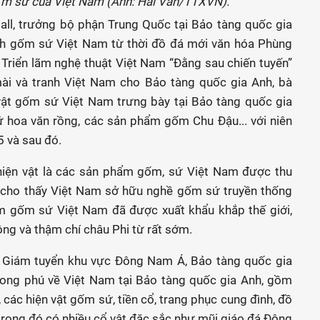
̂́m sứ của Việt Nam (Ảnh: Hải Vân/TTXVN).
Hall, trưởng bộ phận Trung Quốc tại Bảo tàng quốc gia
gành gốm sứ Việt Nam từ thời đồ đá mới văn hóa Phùng
 Triển lãm nghệ thuật Việt Nam “Đằng sau chiến tuyến”
ài và tranh Việt Nam cho Bảo tàng quốc gia Anh, bà
 vật gốm sứ Việt Nam trưng bày tại Bảo tàng quốc gia
ứ hoa văn rồng, các sản phẩm gốm Chu Đậu... với niên
5 và sau đó.
u hiện vật là các sản phẩm gốm, sứ Việt Nam được thu
g cho thấy Việt Nam sở hữu nghề gốm sứ truyền thống
hẩm gốm sứ Việt Nam đã được xuất khẩu khắp thế giới,
g và thậm chí châu Phi từ rất sớm.
n, Giám tuyển khu vực Đông Nam Á, Bảo tàng quốc gia
phong phú về Việt Nam tại Bảo tàng quốc gia Anh, gồm
, các hiện vật gốm sứ, tiền cổ, trang phục cung đình, đồ
trong đó có nhiều cổ vật đặc sắc như mũi giáo đá Đông