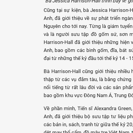
Bà Jessica Harrison-Hall trình bày về go
Cũng tại sự kiện, bà Jessica Harrison-
Anh, đã giới thiệu về sự phát triển n
Nguyên cho tới nay. Từng là giám tuyển
và là người sưu tập đồ gốm sứ, sơn m
Harrison-Hall đã giới thiệu những hiện
Anh, bao gồm các bình gốm, đĩa, bát s
đại từ những thế kỷ đầu tới thế kỷ 14 - 1
Bà Harrison-Hall cũng giới thiệu nhiề
thập từ các vụ đắm tàu, là bằng chứn
nổi tiếng từ rất lâu đời và các sản p
bao gồm khu vực Đông Nam Á, Trung Đôn
Về phần mình, Tiến sĩ Alexandra Gree
Anh, đã giới thiệu bộ sưu tập tư liệu 
các bản in, sách, tranh từ giữa thế kỷ 20
dệt may thổ cẩm, đồ mây tre Việt Nam, 