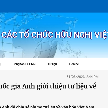
P CÁC TỔ CHỨC HỮU NGHỊ VI
ị
Công tác PCPNN
Tư liệu
Liên hệ
+
31/03/2023, 2:44 PM
ốc gia Anh giới thiệu tư liệu về
a Anh đã chia sẻ những tư liệu về văn hóa Việt Nam