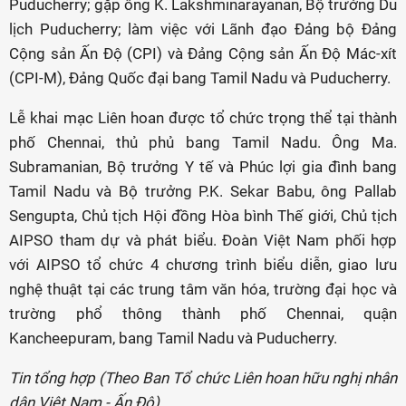
Puducherry; gặp ông K. Lakshminarayanan, Bộ trưởng Du
lịch Puducherry; làm việc với Lãnh đạo Đảng bộ Đảng
Cộng sản Ấn Độ (CPI) và Đảng Cộng sản Ấn Độ Mác-xít
(CPI-M), Đảng Quốc đại bang Tamil Nadu và Puducherry.
Lễ khai mạc Liên hoan được tổ chức trọng thể tại thành
phố Chennai, thủ phủ bang Tamil Nadu. Ông Ma.
Subramanian, Bộ trưởng Y tế và Phúc lợi gia đình bang
Tamil Nadu và Bộ trưởng P.K. Sekar Babu, ông Pallab
Sengupta, Chủ tịch Hội đồng Hòa bình Thế giới, Chủ tịch
AIPSO tham dự và phát biểu. Đoàn Việt Nam phối hợp
với AIPSO tổ chức 4 chương trình biểu diễn, giao lưu
nghệ thuật tại các trung tâm văn hóa, trường đại học và
trường phổ thông thành phố Chennai, quận
Kancheepuram, bang Tamil Nadu và Puducherry.
Tin tổng hợp (Theo Ban Tổ chức Liên hoan hữu nghị nhân
dân Việt Nam - Ấn Độ)