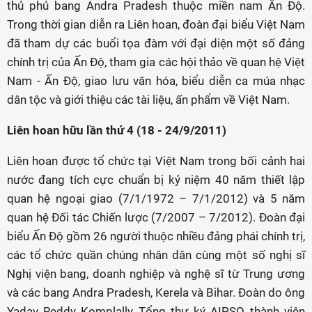
thủ phủ bang Andra Pradesh thuộc miền nam Ấn Độ.
Trong thời gian diễn ra Liên hoan, đoàn đại biểu Việt Nam
đã tham dự các buổi tọa đàm với đại diện một số đảng
chính trị của Ấn Độ, tham gia các hội thảo về quan hệ Việt
Nam - Ấn Độ, giao lưu văn hóa, biểu diễn ca múa nhạc
dân tộc và giới thiệu các tài liệu, ấn phẩm về Việt Nam.
Liên hoan hữu lần thứ 4 (18 - 24/9/2011)
Liên hoan được tổ chức tại Việt Nam trong bối cảnh hai
nước đang tích cực chuẩn bị kỷ niệm 40 năm thiết lập
quan hệ ngoại giao (7/1/1972 – 7/1/2012) và 5 năm
quan hệ Đối tác Chiến lược (7/2007 – 7/2012). Đoàn đại
biểu Ấn Độ gồm 26 người thuộc nhiều đảng phái chính trị,
các tổ chức quần chúng nhân dân cùng một số nghị sĩ
Nghị viện bang, doanh nghiệp và nghệ sĩ từ Trung ương
và các bang Andra Pradesh, Kerela và Bihar. Đoàn do ông
Yadav Reddy Komplally, Tổng thư ký AIPSO, thành viên