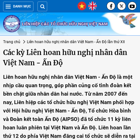
DANH MỤC
LIÊN HIỆP CÁC TỔ CHỨC HỮU NGHỊ VIỆT NAM
Trang chủ
Liên hoan hữu nghị nhân dân Việt Nam - Ấn Độ lần thứ XII
Các kỳ Liên hoan hữu nghị nhân dân
Việt Nam - Ấn Độ
Liên hoan hữu nghị nhân dân Việt Nam - Ấn Độ là một
nhịp cầu quan trọng, góp phần củng cố tình đoàn kết
bền chặt giữa nhân dân hai nước. Từ năm 2007 đến
nay, Liên hiệp các tổ chức hữu nghị Việt Nam phối hợp
với Hội hữu nghị Việt Nam - Ấn Độ, Tổ chức Hòa bình
và Đoàn kết toàn Ấn Độ (AIPSO) đã tổ chức 11 kỳ liên
hoan luân phiên tại Việt Nam và Ấn Độ. Liên hoan lần
thứ 12 do phía Việt Nam đăng cai tổ chức sẽ diễn ra tại