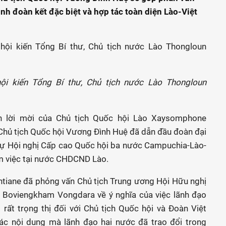
ình đoàn kết đặc biệt và hợp tác toàn diện Lào-Việt
ội kiến Tổng Bí thư, Chủ tịch nước Lào Thongloun
n lời mời của Chủ tịch Quốc hội Lào Xaysomphone
Chủ tịch Quốc hội Vương Đình Huệ đã dẫn đầu đoàn đại
dự Hội nghị Cấp cao Quốc hội ba nước Campuchia-Lào-
àm việc tại nước CHDCND Lào.
ntiane đã phỏng vấn Chủ tịch Trung ương Hội Hữu nghị
sỹ Boviengkham Vongdara về ý nghĩa của việc lãnh đạo
rất trọng thị đối với Chủ tịch Quốc hội và Đoàn Việt
c nội dung mà lãnh đạo hai nước đã trao đổi trong