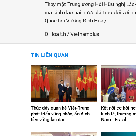
Thay mặt Trung ương Hội Hữu nghị Lào-V
mà lãnh đạo hai nước đã trao đổi với nh
Quốc hội Vương Đình Huệ./.
Q.Hoa t.h / Vietnamplus
TIN LIÊN QUAN
Thúc đẩy quan hệ Việt-Trung
Kết nối cơ hội hợ
phát triển vững chắc, ổn định,
kinh tế, thương m
bền vững lâu dài
Nam - Brazil