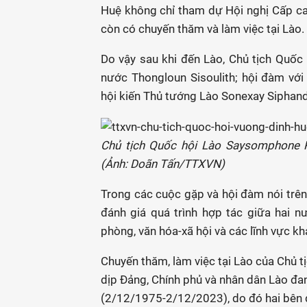
Huệ không chỉ tham dự Hội nghị Cấp c
còn có chuyến thăm và làm việc tại Lào.
Do vậy sau khi đến Lào, Chủ tịch Quốc 
nước Thongloun Sisoulith; hội đàm vớ
hội kiến Thủ tướng Lào Sonexay Siphan
Chủ tịch Quốc hội Lào Saysomphone 
(Ảnh: Doãn Tấn/TTXVN)
Trong các cuộc gặp và hội đàm nói trên,
đánh giá quá trình hợp tác giữa hai nướ
phòng, văn hóa-xã hội và các lĩnh vực kh
Chuyến thăm, làm việc tại Lào của Chủ 
dịp Đảng, Chính phủ và nhân dân Lào đ
(2/12/1975-2/12/2023), do đó hai bên đ