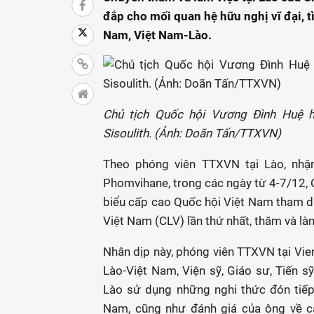
đắp cho mối quan hệ hữu nghị vĩ đại, t
Nam, Việt Nam-Lào.
Chủ tịch Quốc hội Vương Đình Huệ h
Sisoulith. (Ảnh: Doãn Tấn/TTXVN)
Theo phóng viên TTXVN tại Lào, nhậ
Phomvihane, trong các ngày từ 4-7/12, 
biểu cấp cao Quốc hội Việt Nam tham 
Việt Nam (CLV) lần thứ nhất, thăm và l
Nhân dịp này, phóng viên TTXVN tại Vie
Lào-Việt Nam, Viện sỹ, Giáo sư, Tiến 
Lào sử dụng những nghi thức đón tiếp 
Nam, cũng như đánh giá của ông về cá