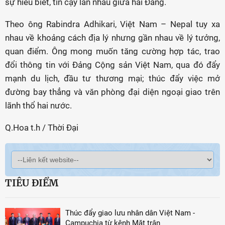
sự hiểu biết, tin cậy lẫn nhau giữa hai Đảng.
Theo ông Rabindra Adhikari, Việt Nam – Nepal tuy xa
nhau về khoảng cách địa lý nhưng gần nhau về lý tưởng,
quan điểm. Ông mong muốn tăng cường hợp tác, trao
đổi thông tin với Đảng Cộng sản Việt Nam, qua đó đẩy
mạnh du lịch, đầu tư thương mại; thúc đẩy việc mở
đường bay thẳng và văn phòng đại diện ngoại giao trên
lãnh thổ hai nước.
Q.Hoa t.h / Thời Đại
TIÊU ĐIỂM
Thúc đẩy giao lưu nhân dân Việt Nam -
Campuchia từ kênh Mặt trận