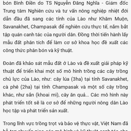
bón Bình Điền do TS Nguyễn Đăng Nghĩa - Giám đốc
Trung tâm Nghiên cứu và tư vấn nông nghiệp nhiệt đới
dẫn đầu đã sang các tỉnh của Lào như Khăm Muộn,
Savanakhet, Champasak để nghiên cứu thực tế, nắm bắt
tập quán canh tác của người dân. Đồng thời tiến hành lấy
mẫu đất phân tích để làm cơ sở khoa học đề xuất các
công thức phân bón và kỹ thuật.
Đoàn đã khảo sát mẫu đất ở Lào và đề xuất giải pháp kỹ
thuật để triển khai một số mô hình trồng các cây trồng
chủ lực của Lào, như: cây lúa (3ha) tại tỉnh Savanakhet,
cà phê (2ha) tại tỉnh Champasak và một số cây trồng
khác, như sắn (khoai mì), cây ăn quả... Các mô hình này
phát triển tốt sẽ là cơ sở để những người nông dân Lào
học tập và phát triển sản xuất.
Trong lĩnh vực trồng trọt và bảo vệ thực vật, Việt Nam đã