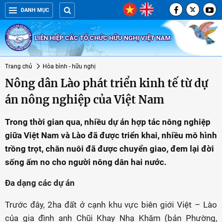
DANH MỤC
LIÊN HIỆP CÁC TỔ CHỨC HỮU NGHỊ VIỆT NAM
Trang chủ
Hòa bình - hữu nghị
Nông dân Lào phát triển kinh tế từ dự
án nông nghiệp của Việt Nam
Trong thời gian qua, nhiều dự án hợp tác nông nghiệp
giữa Việt Nam và Lào đã được triển khai, nhiều mô hình
trồng trọt, chăn nuôi đã được chuyển giao, đem lại đời
sống ấm no cho người nông dân hai nước.
Đa dạng các dự án
Trước đây, 2ha đất ở cạnh khu vực biên giới Việt – Lào
của gia đình anh Chũi Khay Nhạ Khăm (bản Phường,