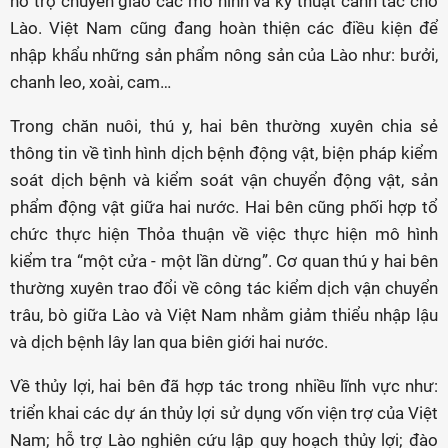
hỗ trợ chuyển giao các mô hình và kỹ thuật canh tác cho
Lào. Việt Nam cũng đang hoàn thiện các điều kiện để
nhập khẩu những sản phẩm nông sản của Lào như: bưởi,
chanh leo, xoài, cam…
Trong chăn nuôi, thú y, hai bên thường xuyên chia sẻ
thông tin về tình hình dịch bệnh động vật, biện pháp kiểm
soát dịch bệnh và kiểm soát vận chuyển động vật, sản
phẩm động vật giữa hai nước. Hai bên cũng phối hợp tổ
chức thực hiện Thỏa thuận về việc thực hiện mô hình
kiểm tra “một cửa - một lần dừng”. Cơ quan thú y hai bên
thường xuyên trao đổi về công tác kiểm dịch vận chuyển
trâu, bò giữa Lào và Việt Nam nhằm giảm thiểu nhập lậu
và dịch bệnh lây lan qua biên giới hai nước.
Về thủy lợi, hai bên đã hợp tác trong nhiều lĩnh vực như:
triển khai các dự án thủy lợi sử dụng vốn viện trợ của Việt
Nam; hỗ trợ Lào nghiên cứu lập quy hoạch thủy lợi; đào