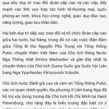
qua như duy trì trao đổi đoàn cấp cao và các cấp, đẩy
mạnh các lĩnh vực hợp tác kinh tế-thương mại, quốc
phòng-an ninh, khoa học-công nghệ, giáo dục-đào tạo,
năng lượng, giao lưu nhân dân.
Hai bên duy trì tiếp xúc, trao đổi và tổ chức đoàn cấp cao
giữa hai nước, hai Đảng; trong đó có các cuộc điện đàm
giữa Tổng Bí thư Nguyễn Phú Trọng với Tổng thống
Putin, chuyến thăm Việt Nam của Chủ tịch Đảng Nước
Nga Thống nhất Dmitry Medvedev và gần đây nhất là
chuyến thăm của Chủ tịch Duma Quốc gia Quốc hội Liên
bang Nga Vyacheslav Viktorovich Volodin.
Chủ tịch nước đánh giá cao và cảm ơn Tổng thống Putin,
các cơ quan chính quyền, địa phương ở Liên bang Nga đã
hỗ trợ xây dựng tượng đài Chủ tịch Hồ Chí Minh tại Saint
Petersburg; cho rằng đây là biểu tượng đặc biệt có ý