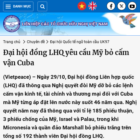
DANH MỤC
LIÊN HIỆP CÁC TỔ CHỨC HỮU NGHỊ VIỆT NAM
Trang chủ
Chuyên đề
Đại hội Quốc tế ngữ toàn cầu UK97
Đại hội đồng LHQ yêu cầu Mỹ bỏ cấm
vận Cuba
(Vietpeace) – Ngày 29/10, Đại hội đồng Liên hợp quốc
(LHQ) đã thông qua Nghị quyết đòi Mỹ dỡ bỏ các lệnh
cấm vận kinh tế, tài chính và thương mại đối với Cuba
mà Mỹ từng áp đặt lên nước này suốt 46 năm qua. Nghị
quyết năm nay đã thông qua với tỉ lệ 185 phiếu thuận,
3 phiếu chống của Mỹ, Israel và Palau, trong khi
Micronesia và quần đảo Marshall bỏ phiếu trắng trên
tổng số 192 thành viên Đại hội đồng LHQ.