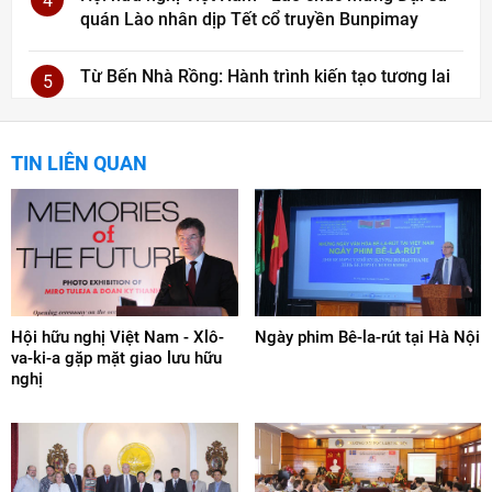
4
quán Lào nhân dịp Tết cổ truyền Bunpimay
Từ Bến Nhà Rồng: Hành trình kiến tạo tương lai
5
TIN LIÊN QUAN
Hội hữu nghị Việt Nam - Xlô-
Ngày phim Bê-la-rút tại Hà Nội
va-ki-a gặp mặt giao lưu hữu
nghị