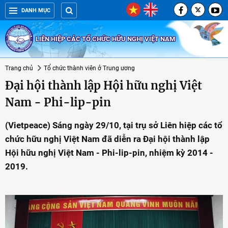
DANH MỤC
LIÊN HIỆP CÁC TỔ CHỨC HỮU NGHỊ VIỆT NAM
Trang chủ
Tổ chức thành viên ở Trung ương
Đại hội thành lập Hội hữu nghị Việt
Nam - Phi-lip-pin
(Vietpeace) Sáng ngày 29/10, tại trụ sở Liên hiệp các tổ
chức hữu nghị Việt Nam đã diễn ra Đại hội thành lập
Hội hữu nghị Việt Nam - Phi-lip-pin, nhiệm kỳ 2014 -
2019.