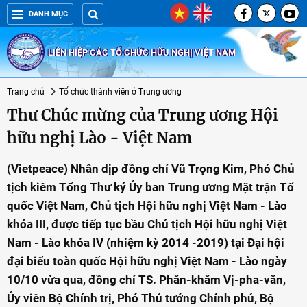
DANH MỤC
LIÊN HIỆP CÁC TỔ CHỨC HỮU NGHỊ VIỆT NAM
Trang chủ
Tổ chức thành viên ở Trung ương
Thư Chúc mừng của Trung ương Hội
hữu nghị Lào - Việt Nam
(Vietpeace) Nhân dịp đồng chí Vũ Trọng Kim, Phó Chủ
tịch kiêm Tổng Thư ký Ủy ban Trung ương Mặt trận Tổ
quốc Việt Nam, Chủ tịch Hội hữu nghị Việt Nam - Lào
khóa III, được tiếp tục bầu Chủ tịch Hội hữu nghị Việt
Nam - Lào khóa IV (nhiệm kỳ 2014 -2019) tại Đại hội
đại biểu toàn quốc Hội hữu nghị Việt Nam - Lào ngày
10/10 vừa qua, đồng chí TS. Phăn-khăm Vị-pha-văn,
Ủy viên Bộ Chính trị, Phó Thủ tướng Chính phủ, Bộ