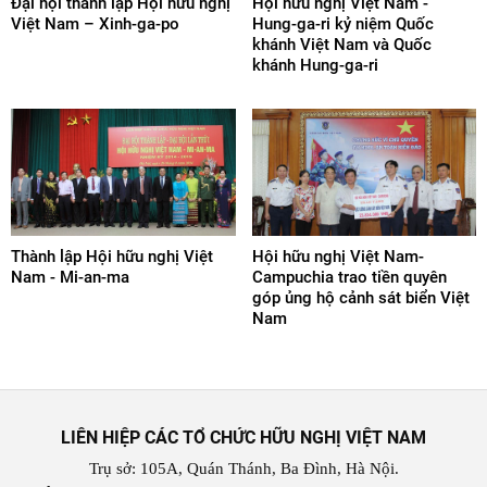
Đại hội thành lập Hội hữu nghị
Hội hữu nghị Việt Nam -
Việt Nam – Xinh-ga-po
Hung-ga-ri kỷ niệm Quốc
khánh Việt Nam và Quốc
khánh Hung-ga-ri
Thành lập Hội hữu nghị Việt
Hội hữu nghị Việt Nam-
Nam - Mi-an-ma
Campuchia trao tiền quyên
góp ủng hộ cảnh sát biển Việt
Nam
LIÊN HIỆP CÁC TỔ CHỨC HỮU NGHỊ VIỆT NAM
Trụ sở: 105A, Quán Thánh, Ba Đình, Hà Nội.