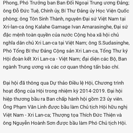
Phong, Phó Trưởng ban Ban Đối Ngoại Trung ương Đảng;
ông Đỗ Đức Tuệ, Chính ủy, Bí Thư Đảng ủy Học Viện Quốc
phòng; ông Tôn Sinh Thành, nguyên Đại sứ Việt Nam tại
Xri-lan-ca ông Kalahe Gamage Ivan Amarasinghe, Đại sứ
đặc mệnh toàn quyền của nước Cộng hòa xã hội chủ
nghĩa dân chủ Xri Lan-ca tại Việt Nam; ông S.Sudasinghe,
Phó Tổng Bí thư Đảng Cộng sản Xri Lan-ca, Tổng Thư ký
Hội đoàn kết Xri Lan-ca - Việt Nam; đại diện các Bộ, Ban
ngành Trung ương và các cơ quan thông tấn báo chí.
Đại hội đã thông qua Dự thảo Điều lệ Hội, Chương trình
hoạt động của Hội trong nhiệm kỳ 2014-2019. Đại hội
hiệp thương bầu ra Ban chấp hành hội gồm 23 ủy viên.
Ông Phạm Văn Linh được bầu làm Chủ tịch Hội hữu nghị
Việt Nam - Xri Lan-ca; Thượng tọa Thích Đức Thiện và
ông Nguyễn Hoành Sơn được bầu làm Phó Chủ tịch Hội.