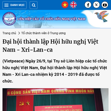
DANH MỤC
LIÊN HIỆP CÁC TỔ CHỨC HỮU NGHỊ VIỆT NAM
Trang chủ
Tổ chức thành viên ở Trung ương
Đại hội thành lập Hội hữu nghị Việt
Nam - Xri-Lan-ca
(Vietpeace) Ngày 26/9, tại Trụ sở Liên hiệp các tổ chức
hữu nghị Việt Nam, Đại hội thành lập Hội hữu nghị Việt
Nam - Xri Lan-ca nhiệm kỳ 2014 - 2019 đã được tổ
chức.