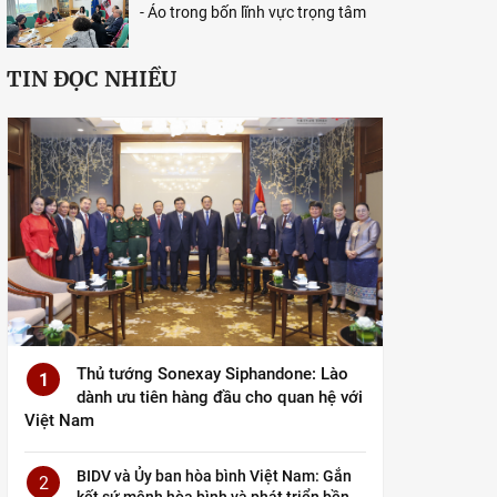
- Áo trong bốn lĩnh vực trọng tâm
TIN ĐỌC NHIỀU
Thủ tướng Sonexay Siphandone: Lào
1
dành ưu tiên hàng đầu cho quan hệ với
Việt Nam
BIDV và Ủy ban hòa bình Việt Nam: Gắn
2
kết sứ mệnh hòa bình và phát triển bền