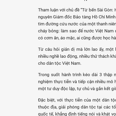
Tham luận với chủ đề “Từ bến Sài Gòn: H
nguyên Giám đốc Bảo tàng Hồ Chí Minh và
tìm đường cứu nước của một thanh niên 
cháy bỏng: làm sao để nước Việt Nam 
có cơm ăn, áo mặc, ai cũng được học hà
Từ câu hỏi giản dị mà lớn lao ấy, một 
nhiều nghề lao động, nhiều thử thách kh
cho dân tộc Việt Nam.
Trong suốt hành trình kéo dài 3 thập n
nghiệm thực tiễn và tiếp cận nhiều mô h
một tư duy độc lập, tự chủ và gắn kết giữ
Đặc biệt, với thực tiễn của một dân t
thuộc địa, giải phóng dân tộc tại các t
quốc tế, khẳng định tiếng nói và khát v