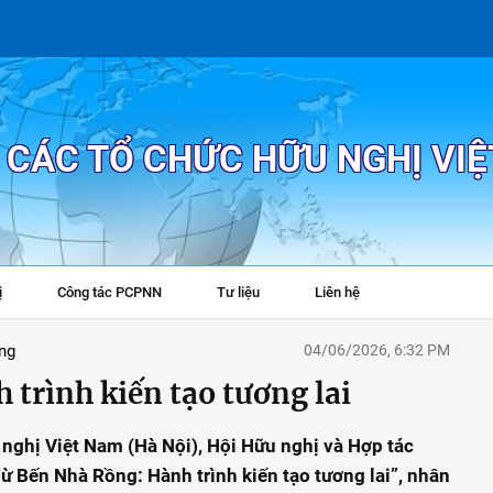
P CÁC TỔ CHỨC HỮU NGHỊ VI
ị
Công tác PCPNN
Tư liệu
Liên hệ
+
ng
04/06/2026, 6:32 PM
trình kiến tạo tương lai
u nghị Việt Nam (Hà Nội), Hội Hữu nghị và Hợp tác
ừ Bến Nhà Rồng: Hành trình kiến tạo tương lai”, nhân