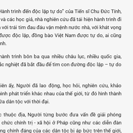
ành trình đến độc lập tự do” của Tiến sĩ Chu Đức Tính,
 các học giả, nhà nghiên cứu đã tái hiện hành trình đi
với trái tim đau đáu vận mệnh nước nhà, với khát vọng
được độc lập, đồng bào Việt Nam được tự do, ai cũng
nh.
hành trình bôn ba qua nhiều châu lục, nhiều quốc gia,
ắc nghiệt đã bắt đầu để tìm con đường độc lập – tự do
iên ấy, Người đã lao động, học hỏi, nghiên cứu, khảo
ình phát triển khác nhau của thế giới, từ đó hình thành
a dân tộc với thời đại.
ộc thuộc địa, Người từng bước đưa vấn đề giải phóng
ổ chức chính trị - xã hội ở Pháp cũng như các diễn đàn
ọng chính đáng của các dân tộc bị áp bức trên thế giới,