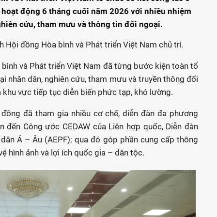
 hoạt động 6 tháng cuối năm 2026 với nhiều nhiệm
ghiên cứu, tham mưu và thông tin đối ngoại.
 Hội đồng Hòa bình và Phát triển Việt Nam chủ trì.
 bình và Phát triển Việt Nam đã từng bước kiện toàn tổ
oại nhân dân, nghiên cứu, tham mưu và truyền thông đối
à khu vực tiếp tục diễn biến phức tạp, khó lường.
i đồng đã tham gia nhiều cơ chế, diễn đàn đa phương
an đến Công ước CEDAW của Liên hợp quốc, Diễn đàn
dân Á – Âu (AEPF); qua đó góp phần cung cấp thông
vệ hình ảnh và lợi ích quốc gia – dân tộc.