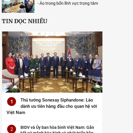
- Áo trong bốn lĩnh vực trọng tâm
TIN ĐỌC NHIỀU
Thủ tướng Sonexay Siphandone: Lào
1
dành ưu tiên hàng đầu cho quan hệ với
Việt Nam
BIDV và Ủy ban hòa bình Việt Nam: Gắn
2
kết sứ mệnh hòa bình và phát triển bền