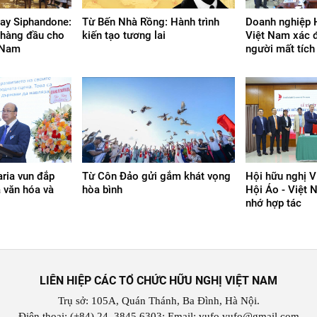
ay Siphandone:
Từ Bến Nhà Rồng: Hành trình
Doanh nghiệp 
 hàng đầu cho
kiến tạo tương lai
Việt Nam xác đ
t Nam
người mất tích
ria vun đắp
Từ Côn Đảo gửi gắm khát vọng
Hội hữu nghị V
a văn hóa và
hòa bình
Hội Áo - Việt 
nhớ hợp tác
LIÊN HIỆP CÁC TỔ CHỨC HỮU NGHỊ VIỆT NAM
Trụ sở: 105A, Quán Thánh, Ba Đình, Hà Nội.
Điện thoại: (+84) 24. 3845 6303; Email: vufo.vufo@gmail.com