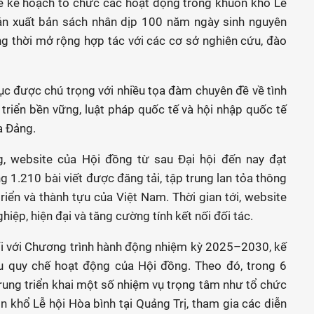
 về kế hoạch tổ chức các hoạt động trong khuôn khổ Lễ
 án xuất bản sách nhân dịp 100 năm ngày sinh nguyên
g thời mở rộng hợp tác với các cơ sở nghiên cứu, đào
c được chú trọng với nhiều tọa đàm chuyên đề về tình
t triển bền vững, luật pháp quốc tế và hội nhập quốc tế
a Đảng.
ng, website của Hội đồng từ sau Đại hội đến nay đạt
 1.210 bài viết được đăng tải, tập trung lan tỏa thông
 triển và thành tựu của Việt Nam. Thời gian tới, website
ệp, hiện đại và tăng cường tính kết nối đối tác.
đối với Chương trình hành động nhiệm kỳ 2025–2030, kế
 quy chế hoạt động của Hội đồng. Theo đó, trong 6
rung triển khai một số nhiệm vụ trọng tâm như tổ chức
n khổ Lễ hội Hòa bình tại Quảng Trị, tham gia các diễn