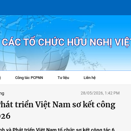
P CÁC TỔ CHỨC HỮU NGHỊ VI
ị
Công tác PCPNN
Tư liệu
Liên hệ
+
ng
28/05/2026, 1:42 PM
hát triển Việt Nam sơ kết công
026
nh và Phát triển Việt Nam tổ chức sơ kết công tác 6