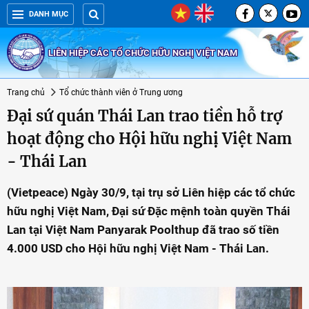
DANH MỤC
LIÊN HIỆP CÁC TỔ CHỨC HỮU NGHỊ VIỆT NAM
Trang chủ
Tổ chức thành viên ở Trung ương
Đại sứ quán Thái Lan trao tiền hỗ trợ
hoạt động cho Hội hữu nghị Việt Nam
- Thái Lan
(Vietpeace) Ngày 30/9, tại trụ sở Liên hiệp các tổ chức
hữu nghị Việt Nam, Đại sứ Đặc mệnh toàn quyền Thái
Lan tại Việt Nam Panyarak Poolthup đã trao số tiền
4.000 USD cho Hội hữu nghị Việt Nam - Thái Lan.