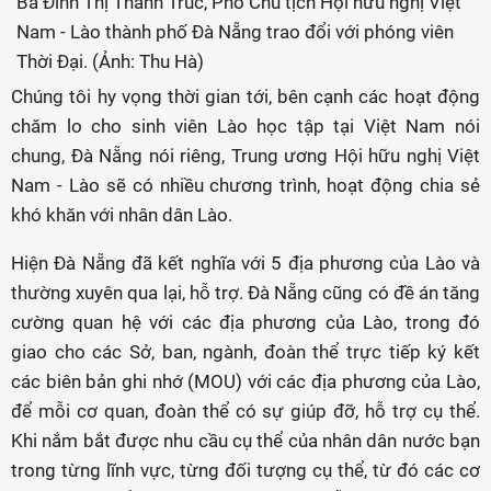
Bà Đinh Thị Thanh Trúc, Phó Chủ tịch Hội hữu nghị Việt
Nam - Lào thành phố Đà Nẵng trao đổi với phóng viên
Thời Đại. (Ảnh: Thu Hà)
Chúng tôi hy vọng thời gian tới, bên cạnh các hoạt động
chăm lo cho sinh viên Lào học tập tại Việt Nam nói
chung, Đà Nẵng nói riêng, Trung ương Hội hữu nghị Việt
Nam - Lào sẽ có nhiều chương trình, hoạt động chia sẻ
khó khăn với nhân dân Lào.
Hiện Đà Nẵng đã kết nghĩa với 5 địa phương của Lào và
thường xuyên qua lại, hỗ trợ. Đà Nẵng cũng có đề án tăng
cường quan hệ với các địa phương của Lào, trong đó
giao cho các Sở, ban, ngành, đoàn thể trực tiếp ký kết
các biên bản ghi nhớ (MOU) với các địa phương của Lào,
để mỗi cơ quan, đoàn thể có sự giúp đỡ, hỗ trợ cụ thể.
Khi nắm bắt được nhu cầu cụ thể của nhân dân nước bạn
trong từng lĩnh vực, từng đối tượng cụ thể, từ đó các cơ