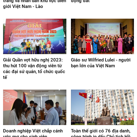
trang và nhân dân khu vực biên
động đất
giới Việt Nam - Lào
Giải Quần vợt hữu nghị 2023:
Giáo sư Wilfried Lulei - người
thu hút 100 vận động viên từ
bạn lớn của Việt Nam
các đại sứ quán, tổ chức quốc
tế
Doanh nghiệp Việt chắp cánh
Toàn thế giới có 76 địa danh,
ước mơ cho sinh viên
công trình in dấu Chủ tịch Hồ