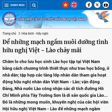
DANH MỤC
LIÊN HIỆP CÁC TỔ CHỨC HỮU NGHỊ VIỆT NAM
Trang chủ
Hòa bình - hữu nghị
Để những mạch ngầm nuôi dưỡng tình
hữu nghị Việt - Lào chảy mãi
Chăm lo cho lưu học sinh Lào học tập tại Việt Nam
bằng cách chương trình thiết thực như trao học bổng, ở
nhà dân; tập hợp các tầng lớp nhân dân tham gia hoạt
động hữu nghị nhân dân Việt Nam - Lào; vận động
Đảng, Nhà nước Lào công nhận các di tích đường Hồ
Chí Minh phía Tây Trường Sơn là di sản quốc gia Lào...
Đó là những mong muốn, khuyến nghị của các hội viên
Hội hữu nghị Việt Nam - Lào để những mạch ngầm