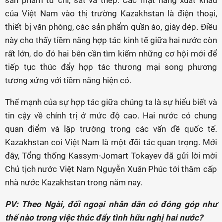
sản phẩm từ chì, sắt và thép. Các mặt hàng xuất khẩu
của Việt Nam vào thị trường Kazakhstan là điện thoại,
thiết bị văn phòng, các sản phẩm quần áo, giày dép. Điều
này cho thấy tiềm năng hợp tác kinh tế giữa hai nước còn
rất lớn, do đó hai bên cần tìm kiếm những cơ hội mới để
tiếp tục thúc đẩy hợp tác thương mại song phương
tương xứng với tiềm năng hiện có.
Thế mạnh của sự hợp tác giữa chúng ta là sự hiểu biết và
tin cậy về chính trị ở mức độ cao. Hai nước có chung
quan điểm và lập trường trong các vấn đề quốc tế.
Kazakhstan coi Việt Nam là một đối tác quan trọng. Mới
đây, Tổng thống Kassym-Jomart Tokayev đã gửi lời mời
Chủ tịch nước Việt Nam Nguyễn Xuân Phúc tới thăm cấp
nhà nước Kazakhstan trong năm nay.
PV: Theo Ngài, đối ngoại nhân dân có đóng góp như
thế nào trong việc thúc đẩy tình hữu nghị hai nước?