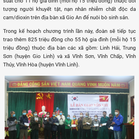
suất cho 11 hộ gia đình (mỗi hộ 15 triệu đồng) thuộc đối
tượng người khuyết tật, nạn nhân nhiễm chất độc da
cam/dioxin trên địa bàn xã Gio An để nuôi bò sinh sản.
Trong kế hoạch chương trình lần này, đoàn sẽ tiếp tục
trao thêm 825 triệu đồng cho 55 hộ gia đình (mỗi hộ 15
triệu đồng) thuộc địa bàn các xã gồm: Linh Hải, Trung
Sơn (huyện Gio Linh) và xã Vĩnh Sơn, Vĩnh Chấp, Vĩnh
Thủy, Vĩnh Hòa (huyện Vĩnh Linh).