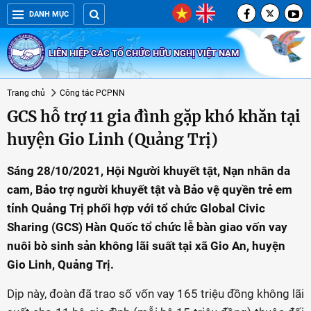
DANH MỤC
LIÊN HIỆP CÁC TỔ CHỨC HỮU NGHỊ VIỆT NAM
Trang chủ
Công tác PCPNN
GCS hỗ trợ 11 gia đình gặp khó khăn tại
huyện Gio Linh (Quảng Trị)
Sáng 28/10/2021, Hội Người khuyết tật, Nạn nhân da
cam, Bảo trợ người khuyết tật và Bảo vệ quyền trẻ em
tỉnh Quảng Trị phối hợp với tổ chức Global Civic
Sharing (GCS) Hàn Quốc tổ chức lễ bàn giao vốn vay
nuôi bò sinh sản không lãi suất tại xã Gio An, huyện
Gio Linh, Quảng Trị.
Dịp này, đoàn đã trao số vốn vay 165 triệu đồng không lãi