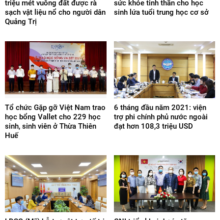
triệu mét vuông đất được rà
sức khỏe tinh thần cho học
sạch vật liệu nổ cho người dân
sinh lứa tuổi trung học cơ sở
Quảng Trị
Tổ chức Gặp gỡ Việt Nam trao
6 tháng đầu năm 2021: viện
học bổng Vallet cho 229 học
trợ phi chính phủ nước ngoài
sinh, sinh viên ở Thừa Thiên
đạt hơn 108,3 triệu USD
Huế