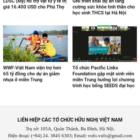
LDSC (Mỹ) hỗ trợ vật tư y tế trị
GNI triển khai dự án tăng
giá 16.400 USD cho Phú Thọ
cường sức khỏe tinh thần cho
học sinh THCS tại Hà Nội
WWF-Việt Nam viện trợ hơn
Tổ chức Pacific Links
65 tỷ đồng cho dự án giảm
Foundation gặp mặt sinh viên
nhựa ở miền Trung
miền Trung hưởng lợi chương
trình học bổng SEEDS đại học
LIÊN HIỆP CÁC TỔ CHỨC HỮU NGHỊ VIỆT NAM
Trụ sở: 105A, Quán Thánh, Ba Đình, Hà Nội.
Điện thoại: (+84) 24. 3845 6303; Email: vufo.vufo@gmail.com