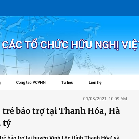
P CÁC TỔ CHỨC HỮU NGHỊ VI
ị
Công tác PCPNN
Tư liệu
Liên hệ
+
09/08/2021, 10:09 AM
 trẻ bảo trợ tại Thanh Hóa, Hà
 tỷ
rẻ bảo trợ tại huyện Vĩnh Lộc (tỉnh Thanh Hóa) và