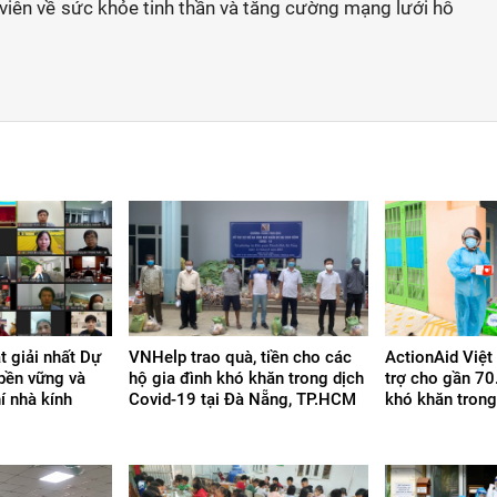
 viên về sức khỏe tinh thần và tăng cường mạng lưới hỗ
t giải nhất Dự
VNHelp trao quà, tiền cho các
ActionAid Việ
 bền vững và
hộ gia đình khó khăn trong dịch
trợ cho gần 70
í nhà kính
Covid-19 tại Đà Nẵng, TP.HCM
khó khăn tron