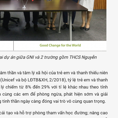
khai dự án giữa GNI và 2 trường gồm THCS Nguyễn
 thần và tâm lý xã hội của trẻ em và thanh thiếu niên
 (Unicef và bộ LĐTB&XH, 2/2018), tỷ lệ trẻ em và thanh
lý chiếm từ 8% đến 29% với tỉ lệ khác nhau theo tỉnh
ành cùng các em để phòng ngừa, phát hiện sớm và giải
g tinh thần ngày càng đóng vai trò vô cùng quan trọng.
cải tạo và hỗ trợ phòng tham vấn học đường; nâng cao