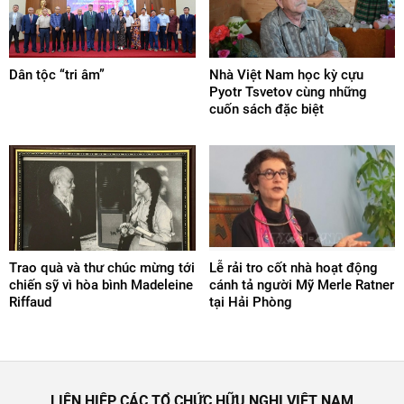
Dân tộc “tri âm”
Nhà Việt Nam học kỳ cựu
Pyotr Tsvetov cùng những
cuốn sách đặc biệt
Trao quà và thư chúc mừng tới
Lễ rải tro cốt nhà hoạt động
chiến sỹ vì hòa bình Madeleine
cánh tả người Mỹ Merle Ratner
Riffaud
tại Hải Phòng
LIÊN HIỆP CÁC TỔ CHỨC HỮU NGHỊ VIỆT NAM