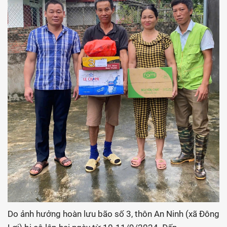
Do ảnh hưởng hoàn lưu bão số 3, thôn An Ninh (xã Đông