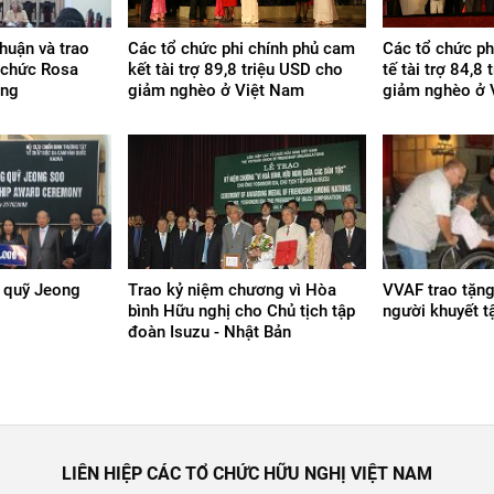
huận và trao
Các tổ chức phi chính phủ cam
Các tổ chức ph
 chức Rosa
kết tài trợ 89,8 triệu USD cho
tế tài trợ 84,8
ung
giảm nghèo ở Việt Nam
giảm nghèo ở 
g quỹ Jeong
Trao kỷ niệm chương vì Hòa
VVAF trao tặng
bình Hữu nghị cho Chủ tịch tập
người khuyết t
đoàn Isuzu - Nhật Bản
LIÊN HIỆP CÁC TỔ CHỨC HỮU NGHỊ VIỆT NAM