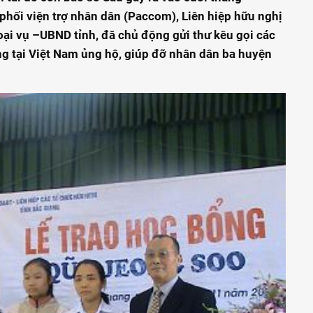
phối viện trợ nhân dân (Paccom), Liên hiệp hữu nghị
ại vụ –UBND tỉnh, đă chủ động gửi thư kêu gọi các
g tại Việt Nam ủng hộ, giúp đỡ nhân dân ba huyện