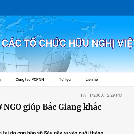
P CÁC TỔ CHỨC HỮU NGHỊ VI
ị
Công tác PCPNN
Tư liệu
Liên hệ
+
17/11/2008, 12:29 PM
rợ NGO giúp Bắc Giang khắc
 tai do cơn bão số Sáu gây ra vào cuối tháng