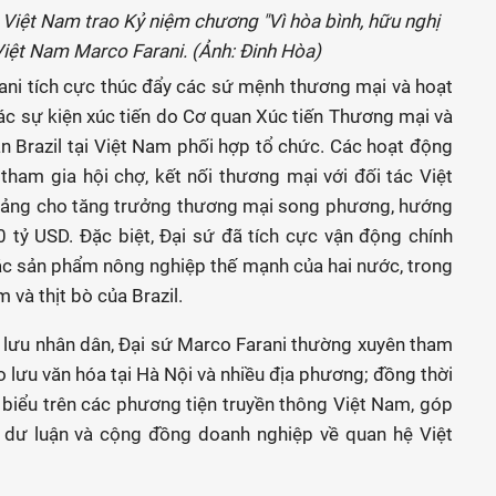
ị Việt Nam trao Kỷ niệm chương "Vì hòa bình, hữu nghị
 Việt Nam Marco Farani. (Ảnh: Đinh Hòa)
rani tích cực thúc đẩy các sứ mệnh thương mại và hoạt
ác sự kiện xúc tiến do Cơ quan Xúc tiến Thương mại và
án Brazil tại Việt Nam phối hợp tổ chức. Các hoạt động
ham gia hội chợ, kết nối thương mại với đối tác Việt
n tảng cho tăng trưởng thương mại song phương, hướng
0 tỷ USD. Đặc biệt, Đại sứ đã tích cực vận động chính
ác sản phẩm nông nghiệp thế mạnh của hai nước, trong
m và thịt bò của Brazil.
o lưu nhân dân, Đại sứ Marco Farani thường xuyên tham
o lưu văn hóa tại Hà Nội và nhiều địa phương; đồng thời
át biểu trên các phương tiện truyền thông Việt Nam, góp
 dư luận và cộng đồng doanh nghiệp về quan hệ Việt