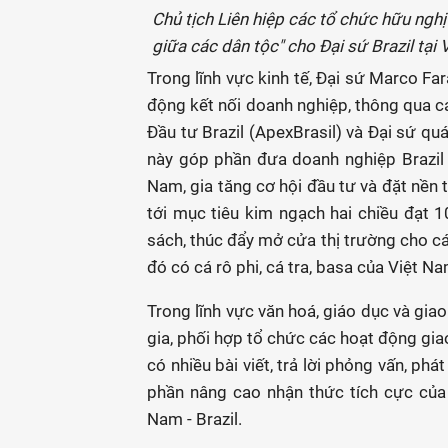
Chủ tịch Liên hiệp các tổ chức hữu ngh
giữa các dân tộc" cho Đại sứ Brazil tại
Trong lĩnh vực kinh tế, Đại sứ Marco Fa
động kết nối doanh nghiệp, thông qua c
Đầu tư Brazil (ApexBrasil) và Đại sứ qu
này góp phần đưa doanh nghiệp Brazil t
Nam, gia tăng cơ hội đầu tư và đặt nề
tới mục tiêu kim ngạch hai chiều đạt 1
sách, thúc đẩy mở cửa thị trường cho c
đó có cá rô phi, cá tra, basa của Việt Na
Trong lĩnh vực văn hoá, giáo dục và gia
gia, phối hợp tổ chức các hoạt động gia
có nhiều bài viết, trả lời phỏng vấn, ph
phần nâng cao nhận thức tích cực của
Nam - Brazil.