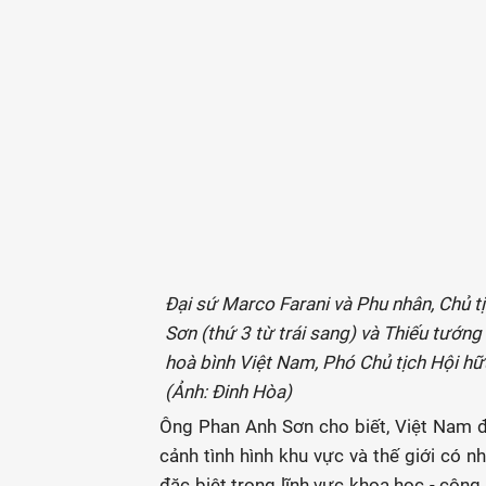
Đại sứ Marco Farani và Phu nhân, Chủ t
Sơn (thứ 3 từ trái sang) và Thiếu tướ
hoà bình Việt Nam, Phó Chủ tịch Hội hữu
(Ảnh: Đinh Hòa)
Ông Phan Anh Sơn cho biết, Việt Nam đ
cảnh tình hình khu vực và thế giới có n
đặc biệt trong lĩnh vực khoa học - công 