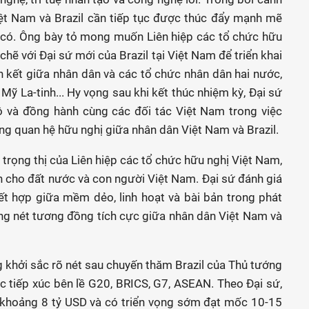
iệt Nam và Brazil cần tiếp tục được thúc đẩy mạnh mẽ
 có. Ông bày tỏ mong muốn Liên hiệp các tổ chức hữu
chẽ với Đại sứ mới của Brazil tại Việt Nam để triển khai
n kết giữa nhân dân và các tổ chức nhân dân hai nước,
Mỹ La-tinh... Hy vọng sau khi kết thúc nhiệm kỳ, Đại sứ
ộ và đồng hành cùng các đối tác Việt Nam trong việc
ng quan hệ hữu nghị giữa nhân dân Việt Nam và Brazil.
trọng thị của Liên hiệp các tổ chức hữu nghị Việt Nam,
h cho đất nước và con người Việt Nam. Đại sứ đánh giá
kết hợp giữa mềm dẻo, linh hoạt và bài bản trong phát
ững nét tương đồng tích cực giữa nhân dân Việt Nam và
khởi sắc rõ nét sau chuyến thăm Brazil của Thủ tướng
tiếp xúc bên lề G20, BRICS, G7, ASEAN. Theo Đại sứ,
 khoảng 8 tỷ USD và có triển vọng sớm đạt mốc 10-15