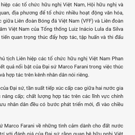
 hiệp các tổ chức hữu nghị Việt Nam, Hội hữu nghị và
quan, địa phương để tổ chức nhiều hoạt động văn hóa,
ác giữa Liên đoàn Bóng đá Việt Nam (VFF) và Liên đoàn
ăm Việt Nam của Tổng thống Luiz Inácio Lula da Silva
tiến quan trọng thúc đẩy hợp tác, tập huấn và thi đấu
Chủ tịch Liên hiệp các tổ chức hữu nghị Việt Nam Phan
t quả nổi bật của Đại sứ Marco Farani trong việc thúc
và hợp tác trên kênh nhân dân nói riêng.
ủa Đại sứ, tần suất tiếp xúc cấp cao giữa hai nước gia
nâng cấp; chất lượng hợp tác trên các lĩnh vực chính
o lưu nhân dân đều có bước phát triển mới, đi vào chiều
ứ Marco Farani về những tình cảm dành cho đất nước
rí với đánh giá của Đại sứ rằng quan hệ hữu nghị Việt