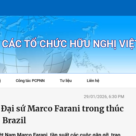
P CÁC TỔ CHỨC HỮU NGHỊ VI
ị
Công tác PCPNN
Tư liệu
Liên hệ
+
29/01/2026, 6:30 PM
Đại sứ Marco Farani trong thúc
 Brazil
iệt Nam Marco Farani, tần suất các cuộc gặp gỡ, trao