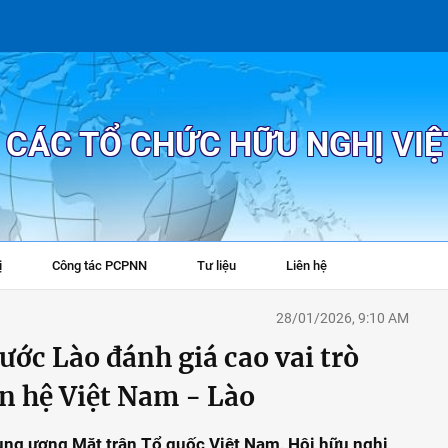
P CÁC TỔ CHỨC HỮU NGHỊ VI
ị
Công tác PCPNN
Tư liệu
Liên hệ
+
28/01/2026, 9:10 AM
ước Lào đánh giá cao vai trò
n hệ Việt Nam - Lào
ung ương Mặt trận Tổ quốc Việt Nam, Hội hữu nghị