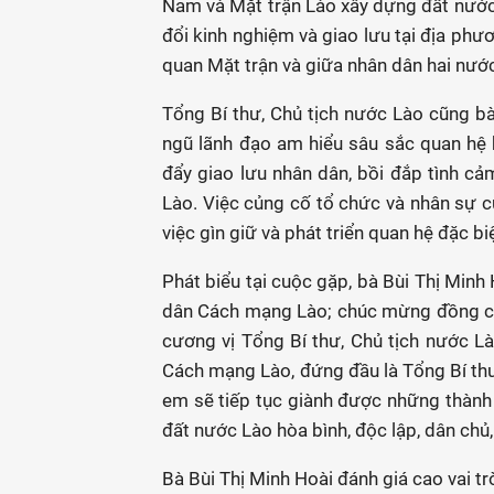
Nam và Mặt trận Lào xây dựng đất nước, 
đổi kinh nghiệm và giao lưu tại địa phư
quan Mặt trận và giữa nhân dân hai nướ
Tổng Bí thư, Chủ tịch nước Lào cũng bà
ngũ lãnh đạo am hiểu sâu sắc quan hệ h
đẩy giao lưu nhân dân, bồi đắp tình cả
Lào. Việc củng cố tổ chức và nhân sự củ
việc gìn giữ và phát triển quan hệ đặc bi
Phát biểu tại cuộc gặp, bà Bùi Thị Min
dân Cách mạng Lào; chúc mừng đồng chí
cương vị Tổng Bí thư, Chủ tịch nước L
Cách mạng Lào, đứng đầu là Tổng Bí thư
em sẽ tiếp tục giành được những thành 
đất nước Lào hòa bình, độc lập, dân chủ,
Bà Bùi Thị Minh Hoài đánh giá cao vai t