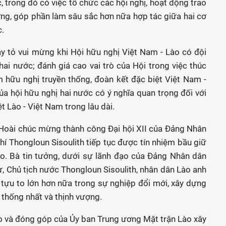
trong đó có việc tổ chức các hội nghị, hoạt động trao
ơng, góp phần làm sâu sắc hơn nữa hợp tác giữa hai cơ
c.
y tỏ vui mừng khi Hội hữu nghị Việt Nam - Lào có đội
ai nước; đánh giá cao vai trò của Hội trong việc thúc
m hữu nghị truyền thống, đoàn kết đặc biệt Việt Nam -
a hội hữu nghị hai nước có ý nghĩa quan trọng đối với
ệt Lào - Việt Nam trong lâu dài.
h Hoài chúc mừng thành công Đại hội XII của Đảng Nhân
 Thongloun Sisoulith tiếp tục được tín nhiệm bầu giữ
ào. Bà tin tưởng, dưới sự lãnh đạo của Đảng Nhân dân
, Chủ tịch nước Thongloun Sisoulith, nhân dân Lào anh
tựu to lớn hơn nữa trong sự nghiệp đổi mới, xây dựng
 thống nhất và thịnh vượng.
rò và đóng góp của Ủy ban Trung ương Mặt trận Lào xây