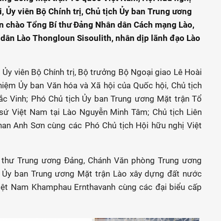
, Ủy viên Bộ Chính trị, Chủ tịch Ủy ban Trung ương
ến chào Tổng Bí thư Đảng Nhân dân Cách mạng Lào,
dân Lào Thongloun Sisoulith, nhân dịp lãnh đạo Lào
Ủy viên Bộ Chính trị, Bộ trưởng Bộ Ngoại giao Lê Hoài
hiệm Ủy ban Văn hóa và Xã hội của Quốc hội, Chủ tịch
ắc Vinh; Phó Chủ tịch Ủy ban Trung ương Mặt trận Tổ
ứ Việt Nam tại Lào Nguyễn Minh Tâm; Chủ tịch Liên
han Anh Sơn cùng các Phó Chủ tịch Hội hữu nghị Việt
 Bí thư Trung ương Đảng, Chánh Văn phòng Trung ương
 Ủy ban Trung ương Mặt trận Lào xây dựng đất nước
iệt Nam Khamphau Ernthavanh cùng các đại biểu cấp