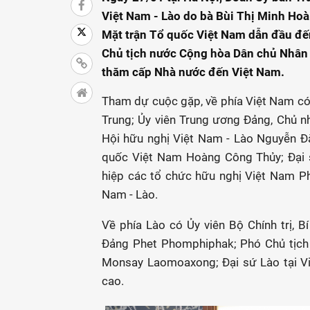
Việt Nam - Lào do bà Bùi Thị Minh Hoài
Mặt trận Tổ quốc Việt Nam dẫn đầu đ
Chủ tịch nước Cộng hòa Dân chủ Nhân 
thăm cấp Nhà nước đến Việt Nam.
Tham dự cuộc gặp, về phía Việt Nam có 
Trung; Ủy viên Trung ương Đảng, Chủ n
Hội hữu nghị Việt Nam - Lào Nguyễn Đ
quốc Việt Nam Hoàng Công Thủy; Đại s
hiệp các tổ chức hữu nghị Việt Nam P
Nam - Lào.
Về phía Lào có Ủy viên Bộ Chính trị,
Đảng Phet Phomphiphak; Phó Chủ tịch
Monsay Laomoaxong; Đại sứ Lào tại V
cao.