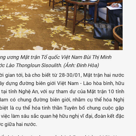
Trung ương Mặt trận Tổ quốc Việt Nam Bùi Thị Minh
ớc Lào Thongloun Sisoulith. (Ảnh: Đinh Hòa)
i gian tới, bà cho biết từ 28-30/01, Mặt trận hai nước
ây dựng đường biên giới Việt Nam - Lào hòa bình, hữu
tại tỉnh Nghệ An, với sự tham dự của Mặt trận 10 tỉnh
 Nam có chung đường biên giới, nhằm cụ thể hóa Nghị
biệt là cụ thể hóa tinh thần Tuyên bố chung cuộc gặp
iệc làm sâu sắc quan hệ hữu nghị vĩ đại, đoàn kết đặc
ợc giữa hai nước.