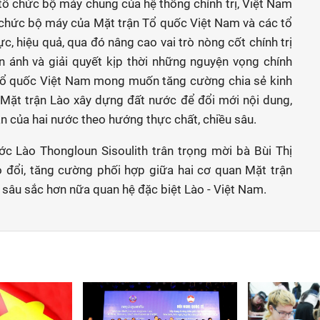
tổ chức bộ máy chung của hệ thống chính trị, Việt Nam
ổ chức bộ máy của Mặt trận Tổ quốc Việt Nam và các tổ
ực, hiệu quả, qua đó nâng cao vai trò nòng cốt chính trị
n ánh và giải quyết kịp thời những nguyện vọng chính
 Tổ quốc Việt Nam mong muốn tăng cường chia sẻ kinh
 Mặt trận Lào xây dựng đất nước để đổi mới nội dung,
 của hai nước theo hướng thực chất, chiều sâu.
ớc Lào Thongloun Sisoulith trân trọng mời bà Bùi Thị
 đổi, tăng cường phối hợp giữa hai cơ quan Mặt trận
m sâu sắc hơn nữa quan hệ đặc biệt Lào - Việt Nam.