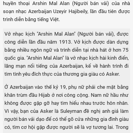
huyền thoại Arshin Mal Alan (Người bán vải) của nhà
soạn nhạc Azerbaijan Uzeyir Hajibeily, lần đầu tiên được
trình diễn bằng tiếng Việt.
Vở nhạc kịch "Arshin Mal Alan" (Người bán vải), được
công diễn lần đầu năm 1913. Vở kịch được dàn dựng
bằng nhiều ngôn ngữ và trình diễn tại nhà hát ở hơn 75
quốc gia. "Arshin Mal Alan" là vở nhạc kịch hài kinh điển,
lãng mạn nổi tiếng của Azerbaijan, kể về hành trình đi
tìm tình yêu đích thực của thương gia giàu có Asker.
Ở Azerbaijan vào thế kỷ 19, phụ nữ phải che mặt bằng
khăn trùm đầu Hijab ở nơi công cộng. Nam nữ hầu như
không được gặp gỡ hay tìm hiểu nhau trước hôn nhân.
Vì vậy, bạn của Asker là Suleyman đề nghị anh giả làm
người bán vải dạo để có thể gõ cửa những gia đình giàu
có, tìm cơ hội gặp được người sẽ là vợ tương lai. Trong