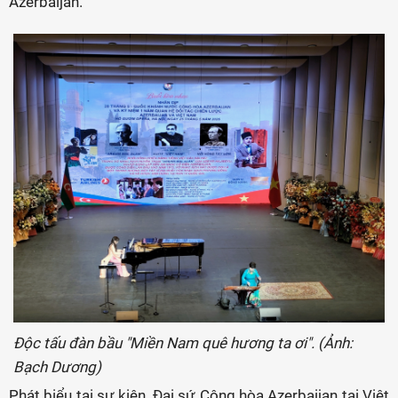
Azerbaijan.
Độc tấu đàn bầu "Miền Nam quê hương ta ơi". (Ảnh:
Bạch Dương)
Phát biểu tại sự kiện, Đại sứ Cộng hòa Azerbaijan tại Việt