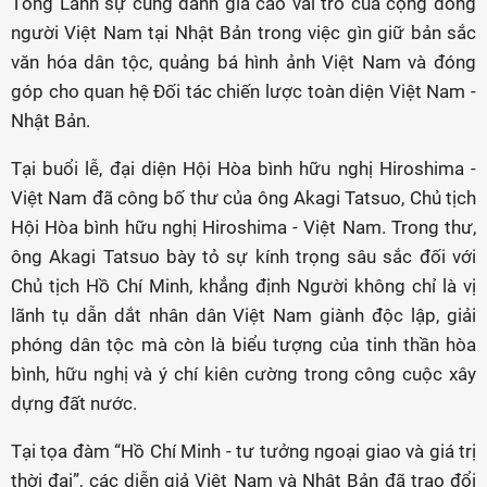
Tổng Lãnh sự cũng đánh giá cao vai trò của cộng đồng
người Việt Nam tại Nhật Bản trong việc gìn giữ bản sắc
văn hóa dân tộc, quảng bá hình ảnh Việt Nam và đóng
góp cho quan hệ Đối tác chiến lược toàn diện Việt Nam -
Nhật Bản.
Tại buổi lễ, đại diện Hội Hòa bình hữu nghị Hiroshima -
Việt Nam đã công bố thư của ông Akagi Tatsuo, Chủ tịch
Hội Hòa bình hữu nghị Hiroshima - Việt Nam. Trong thư,
ông Akagi Tatsuo bày tỏ sự kính trọng sâu sắc đối với
Chủ tịch Hồ Chí Minh, khẳng định Người không chỉ là vị
lãnh tụ dẫn dắt nhân dân Việt Nam giành độc lập, giải
phóng dân tộc mà còn là biểu tượng của tinh thần hòa
bình, hữu nghị và ý chí kiên cường trong công cuộc xây
dựng đất nước.
Tại tọa đàm “Hồ Chí Minh - tư tưởng ngoại giao và giá trị
thời đại”, các diễn giả Việt Nam và Nhật Bản đã trao đổi