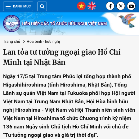
DANH MỤC
LIÊN HIỆP CÁC TỔ CHỨC HỮU NGHỊ VIỆT NAM
Trang chủ
Hòa bình - hữu nghị
Lan tỏa tư tưởng ngoại giao Hồ Chí
Minh tại Nhật Bản
Ngày 17/5 tại Trung tâm Phúc lợi tổng hợp thành phố
Higashihiroshima (tỉnh Hiroshima, Nhật Bản), Tổng
Lãnh sự quán Việt Nam tại Fukuoka phối hợp Hội người
Việt Nam tại Trung Nam Nhật Bản, Hội Hòa bình hữu
nghị Hiroshima - Việt Nam và Hội Thanh niên sinh viên
Việt Nam tại Hiroshima tổ chức Chương trình kỷ niệm
136 năm Ngày sinh Chủ tịch Hồ Chí Minh với chủ đề
"Tư tưởng ngoại giao và giá trị thời đại".