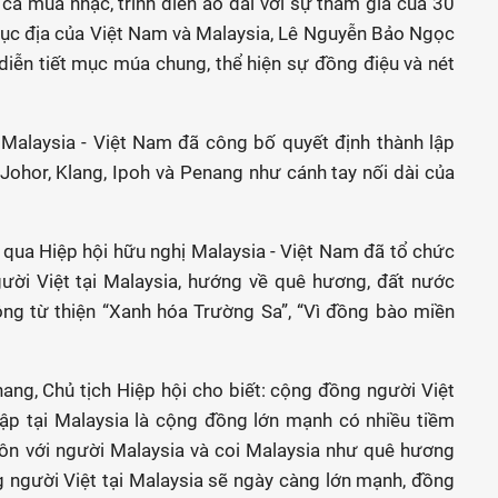
ca múa nhạc, trình diễn áo dài với sự tham gia của 30
Lục địa của Việt Nam và Malaysia, Lê Nguyễn Bảo Ngọc
diễn tiết mục múa chung, thể hiện sự đồng điệu và nét
ị Malaysia - Việt Nam đã công bố quyết định thành lập
 Johor, Klang, Ipoh và Penang như cánh tay nối dài của
an qua Hiệp hội hữu nghị Malaysia - Việt Nam đã tổ chức
ười Việt tại Malaysia, hướng về quê hương, đất nước
ộng từ thiện “Xanh hóa Trường Sa”, “Vì đồng bào miền
hang, Chủ tịch Hiệp hội cho biết: cộng đồng người Việt
ập tại Malaysia là cộng đồng lớn mạnh có nhiều tiềm
hôn với người Malaysia và coi Malaysia như quê hương
 người Việt tại Malaysia sẽ ngày càng lớn mạnh, đồng