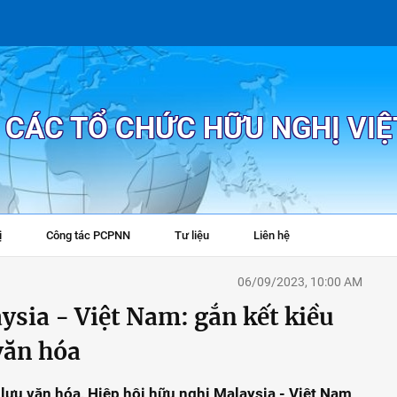
P CÁC TỔ CHỨC HỮU NGHỊ VI
ị
Công tác PCPNN
Tư liệu
Liên hệ
+
06/09/2023, 10:00 AM
ysia - Việt Nam: gắn kết kiều
văn hóa
 lưu văn hóa, Hiệp hội hữu nghị Malaysia - Việt Nam