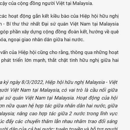
cậy của cộng đồng người Việt tại Malaysia.
các hoạt động gắn kết kiều bào của Hiệp hội hữu nghị
 - Bí thư thứ nhất Đại sứ quán Việt Nam tại Malaysia
ã góp phần xây dựng cộng đồng đoàn kết, hướng về quê
óa, ngoại giao nhân dân giữa hai nước.
vấn của Hiệp hội cũng cho rằng, thông qua những hoạt
phát triển lớn mạnh, thắt chặt tình hữu nghị giữa hai
 ký ngày 8/3/2022, Hiệp hội hữu nghị Malaysia - Việt
ời Việt Nam tại Malaysia, có vai trò là cầu nối giữa
ại sứ quán Việt Nam tại Malaysia. Hoạt động của hội
hơn nữa quan hệ hợp tác giữa nhân dân hai nước, giữa
laysia; nâng cao hợp tác giữa 2 nước trong lĩnh vực
; thúc đẩy các chuyến thăm lẫn nhau nhằm trao đổi sáng
gười dân của cả hai nước; tuyên truyền và hỗ trợ người