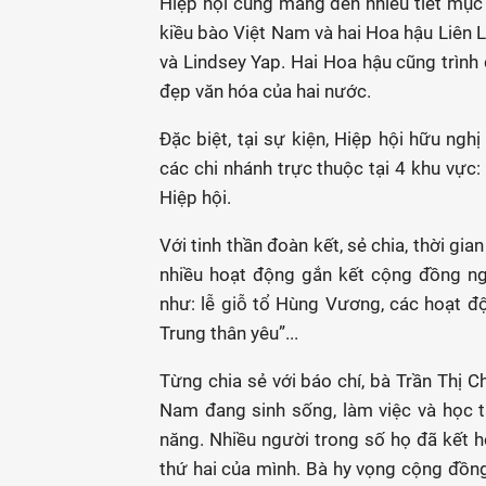
Hiệp hội cũng mang đến nhiều tiết mục 
kiều bào Việt Nam và hai Hoa hậu Liên 
và Lindsey Yap. Hai Hoa hậu cũng trình 
đẹp văn hóa của hai nước.
Đặc biệt, tại sự kiện, Hiệp hội hữu ngh
các chi nhánh trực thuộc tại 4 khu vực:
Hiệp hội.
Với tinh thần đoàn kết, sẻ chia, thời gi
nhiều hoạt động gắn kết cộng đồng ng
như: lễ giỗ tổ Hùng Vương, các hoạt đ
Trung thân yêu”...
Từng chia sẻ với báo chí, bà Trần Thị C
Nam đang sinh sống, làm việc và học t
năng. Nhiều người trong số họ đã kết 
thứ hai của mình. Bà hy vọng cộng đồng