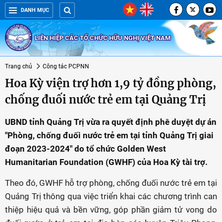
DANH MỤC
LIÊN HIỆP CÁC TỔ CHỨC HỮU NGHỊ VIỆT NAM
Trang chủ
Công tác PCPNN
Hoa Kỳ viện trợ hơn 1,9 tỷ đồng phòng,
chống đuối nước trẻ em tại Quảng Trị
UBND tỉnh Quảng Trị vừa ra quyết định phê duyệt dự án
"Phòng, chống đuối nước trẻ em tại tỉnh Quảng Trị giai
đoạn 2023-2024" do tổ chức Golden West
Humanitarian Foundation (GWHF) của Hoa Kỳ tài trợ.
Theo đó, GWHF hỗ trợ phòng, chống đuối nước trẻ em tại
Quảng Trị thông qua việc triển khai các chương trình can
thiệp hiệu quả và bền vững, góp phần giảm tử vong do