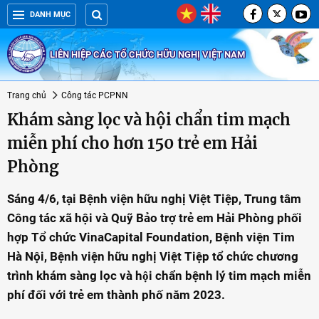
DANH MỤC
LIÊN HIỆP CÁC TỔ CHỨC HỮU NGHỊ VIỆT NAM
Trang chủ
Công tác PCPNN
Khám sàng lọc và hội chẩn tim mạch
miễn phí cho hơn 150 trẻ em Hải
Phòng
Sáng 4/6, tại Bệnh viện hữu nghị Việt Tiệp, Trung tâm
Công tác xã hội và Quỹ Bảo trợ trẻ em Hải Phòng phối
hợp Tổ chức VinaCapital Foundation, Bệnh viện Tim
Hà Nội, Bệnh viện hữu nghị Việt Tiệp tổ chức chương
trình khám sàng lọc và hội chẩn bệnh lý tim mạch miễn
phí đối với trẻ em thành phố năm 2023.