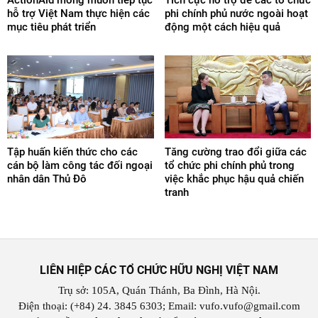
ActionAid mong muốn tiếp tục
Tích cực hỗ trợ để các tổ chức
hỗ trợ Việt Nam thực hiện các
phi chính phủ nước ngoài hoạt
mục tiêu phát triển
động một cách hiệu quả
Tập huấn kiến thức cho các
Tăng cường trao đổi giữa các
cán bộ làm công tác đối ngoại
tổ chức phi chính phủ trong
nhân dân Thủ Đô
việc khắc phục hậu quả chiến
tranh
LIÊN HIỆP CÁC TỔ CHỨC HỮU NGHỊ VIỆT NAM
Trụ sở: 105A, Quán Thánh, Ba Đình, Hà Nội.
Điện thoại: (+84) 24. 3845 6303; Email: vufo.vufo@gmail.com