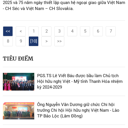
2025 và 75 năm ngày thiết lập quan hệ ngoại giao giữa Việt Nam
- CH Séc và Việt Nam – CH Slovakia.
<<
<
1
2
3
4
5
6
7
8
9
[10]
>
>>
TIÊU ĐIỂM
PGS.TS Lê Viết Báu được bầu làm Chủ tịch
Hội hữu nghị Việt - Mỹ tỉnh Thanh Hóa nhiệm
kỳ 2024-2029
Ông Nguyễn Văn Dương giữ chức Chi hội
trưởng Chi hội Hội hữu nghị Việt Nam - Lào
TP Bảo Lộc (Lâm Đồng)