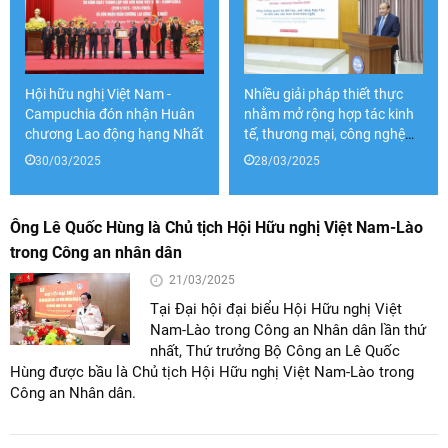
Hội hữu nghị Việt Nam -
Nhiều giải pháp thiết thực
Campuchia đón nhận Huân
nhằm mở rộng hợp tác kinh
chương Lao động hạng Nhất
tế, thương mại, công nghệ
giữa Việt Nam và Indonesia
30/03/2025
28/03/2025
Ông Lê Quốc Hùng là Chủ tịch Hội Hữu nghị Việt Nam-Lào
trong Công an nhân dân
21/03/2025
Tại Đại hội đại biểu Hội Hữu nghị Việt
Nam-Lào trong Công an Nhân dân lần thứ
nhất, Thứ trưởng Bộ Công an Lê Quốc
Hùng được bầu là Chủ tịch Hội Hữu nghị Việt Nam-Lào trong
Công an Nhân dân.