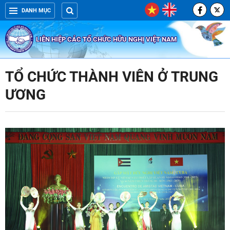
DANH MỤC
LIÊN HIỆP CÁC TỔ CHỨC HỮU NGHỊ VIỆT NAM
TỔ CHỨC THÀNH VIÊN Ở TRUNG
ƯƠNG